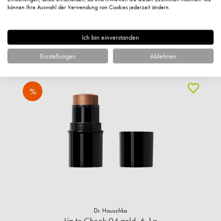
693,33 €* / 1 Liter
können Ihre Auswahl der Verwendung von Cookies jederzeit ändern.
+ 20 Fuchstaler
Sofort verfügbar
Ich bin einverstanden
IN DEN WARENKORB
Einstellungen
Ablehnen
%
Dr. Hauschka
Lip to Cheek 04 gold, 6,1g