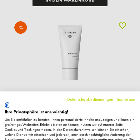
%
Datenschutzbestimmungen
|
Impressum
Dr. Hauschka
Foundation 02 almond 30 ml
Ihre Privatsphäre ist uns wichtig!
Um Sie ausführlich zu beraten, Ihnen personalisierte Inhalte anzuzeigen und Ihnen ein
großartiges Webseiten-Erlebnis bieten zu können, nutzen wir auf unserer Seite
20,80 €*
Cookies und Trackingmethoden. In den Datenschutzhinweisen können Sie einsehen,
welche Dienste wir einsetzen und jederzeit, auch durch nachträgliche Änderung der
26,00 € UVP des Herstellers**
Einstellungen, selbst entscheiden, ob und inwieweit Sie diesen zustimmen möchten. Sie