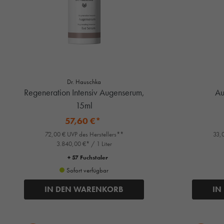
Dr. Hauschka
Regeneration Intensiv Augenserum,
Au
15ml
57,60 €*
72,00 € UVP des Herstellers**
33,0
3.840,00 €* / 1 Liter
+ 57 Fuchstaler
Sofort verfügbar
IN DEN WARENKORB
IN