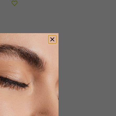
10 x 5 ml
ers**