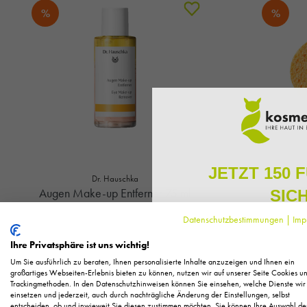
%
%
JETZT 150 
Dr. Hauschka
Augen Make-up Entferner 75 ml
SIC
Datenschutzbestimmungen
|
Imp
Melden Sie sich zu unserem N
19,20 €*
regelmäßig exklusive Inform
Ihre Privatsphäre ist uns wichtig!
Pflege, neue Produkte u
24,00 € UVP des Herstellers**
4,5
Um Sie ausführlich zu beraten, Ihnen personalisierte Inhalte anzuzeigen und Ihnen ein
256,00 €* / 1 Liter
Als kleines Dankeschön für 
großartiges Webseiten-Erlebnis bieten zu können, nutzen wir auf unserer Seite Cookies u
+ 19 Fuchstaler
Trackingmethoden. In den Datenschutzhinweisen können Sie einsehen, welche Dienste wir
Ihnen
150 Fuchstaler*
, die
einsetzen und jederzeit, auch durch nachträgliche Änderung der Einstellungen, selbst
Einkauf einl
Sofort verfügbar
entscheiden, ob und inwieweit Sie diesen zustimmen möchten. Sie können Ihre Auswahl de