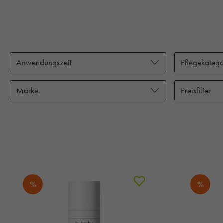
Anwendungszeit
Pflegekatego
Marke
Preisfilter
%
%