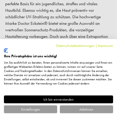
perfekte Basis für ein jugendliches, straffes und vitales
Hautbild. Ebenso wichtig es, die Haut präventiv vor
schädlicher UV-Strahlung zu schützen. Die hochwertige
Marke Doctor Eckstein® bietet eine große Auswahl an
wertvollen Sonnenschutz-Produkten, die vorzeitiger
Hautalterung vorbeugen. Doch auch über eine Extraportion
Pflege freut sich die Körperhaut: Ein sanftes Peeling, wie es
Datenschutzbestimmungen
|
Impressum
auch für sensible Gesichtshaut geeignet ist, entfernt kleine
Hautschüppchen. Zurück bleibt eine straffere und reinere
Ihre Privatsphäre ist uns wichtig!
Haut. Eine ausgewogene und vitaminreiche Ernährung mit
Um Sie ausführlich zu beraten, Ihnen personalisierte Inhalte anzuzeigen und Ihnen ein
großartiges Webseiten-Erlebnis bieten zu können, nutzen wir auf unserer Seite
viel Obst und Gemüse schützt die Hautzellen vor schädlichen
Cookies und Trackingmethoden. In den Datenschutzhinweisen können Sie einsehen,
freien Radikalen. Regelmäßige Bewegung und eine gestärkte
welche Dienste wir einsetzen und jederzeit, auch durch nachträgliche Änderung der
Einstellungen, selbst entscheiden, ob und inwieweit Sie diesen zustimmen möchten. Sie
Brustmuskulatur wirken sich ebenso positiv auf das Hautbild
können Ihre Auswahl der Verwendung von Cookies jederzeit ändern.
aus. Auch eine ungünstige Schlafposition begünstigt
Knitterfältchen. Während die Seitenlage zu viel Druck ausübt,
Ich bin einverstanden
entspannt die Rückenlage auf einem flachen Kissen die Haut
nachhaltig. Kombiniert mit der passenden Dekolletépflege
Einstellungen
Ablehnen
erholt sie sich in dieser Position nachts, um am nächsten