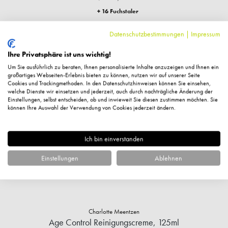
+ 16 Fuchstaler
Sofort verfügbar
Datenschutzbestimmungen
|
Impressum
IN DEN WARENKORB
Ihre Privatsphäre ist uns wichtig!
Um Sie ausführlich zu beraten, Ihnen personalisierte Inhalte anzuzeigen und Ihnen ein
großartiges Webseiten-Erlebnis bieten zu können, nutzen wir auf unserer Seite
Cookies und Trackingmethoden. In den Datenschutzhinweisen können Sie einsehen,
%
welche Dienste wir einsetzen und jederzeit, auch durch nachträgliche Änderung der
Einstellungen, selbst entscheiden, ob und inwieweit Sie diesen zustimmen möchten. Sie
können Ihre Auswahl der Verwendung von Cookies jederzeit ändern.
Ich bin einverstanden
Einstellungen
Ablehnen
Charlotte Meentzen
Age Control Reinigungscreme, 125ml