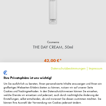
Cosmenia
THE DAY CREAM, 50ml
42,00 €*
Datenschutzbestimmungen
|
Impressum
840,00 €* / 1 Liter
+ 42 Fuchstaler
Ihre Privatsphäre ist uns wichtig!
Sofort verfügbar
Um Sie ausführlich zu beraten, Ihnen personalisierte Inhalte anzuzeigen und Ihnen ein
großartiges Webseiten-Erlebnis bieten zu können, nutzen wir auf unserer Seite
Cookies und Trackingmethoden. In den Datenschutzhinweisen können Sie einsehen,
IN DEN WARENKORB
welche Dienste wir einsetzen und jederzeit, auch durch nachträgliche Änderung der
Einstellungen, selbst entscheiden, ob und inwieweit Sie diesen zustimmen möchten. Sie
können Ihre Auswahl der Verwendung von Cookies jederzeit ändern.