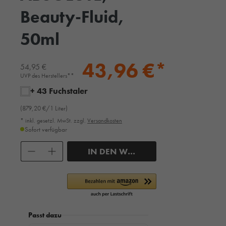
Beauty-Fluid,
50ml
43,96 €*
54,95 €
UVP des Herstellers**
+ 43 Fuchstaler
(879,20 €/1 Liter)
* inkl. gesetzl. MwSt. zzgl.
Versandkosten
Sofort verfügbar
Anzahl
IN DEN WARENKORB
Passt dazu