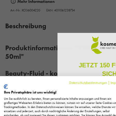
Mehr Informationen
Art.-Nr.:
KO36004220
EAN: 4011061238734
Beschreibung
Produktinformationen "SYSTEM ABSO
50ml"
JETZT 150 
Beauty-Fluid - konzentrierte Wirkst
SIC
Feuchtigkeit
Datenschutzbestimmungen
|
Imp
Melden Sie sich zu unserem N
regelmäßig exklusive Inform
Ihre Privatsphäre ist uns wichtig!
Stärkend. Straffend. Festigend.
Pflege, neue Produkte u
Um Sie ausführlich zu beraten, Ihnen personalisierte Inhalte anzuzeigen und Ihnen ein
Als kleines Dankeschön für 
großartiges Webseiten-Erlebnis bieten zu können, nutzen wir auf unserer Seite Cookies u
Grünalgenextrakt, eingebettet in eine 3D-Wirkstoffmatrix aus d
Trackingmethoden. In den Datenschutzhinweisen können Sie einsehen, welche Dienste wir
Ihnen
150 Fuchstaler*
, die
einsetzen und jederzeit, auch durch nachträgliche Änderung der Einstellungen, selbst
Einkauf einl
Elastinproduktion über einen längeren Zeitraum.
entscheiden, ob und inwieweit Sie diesen zustimmen möchten. Sie können Ihre Auswahl de