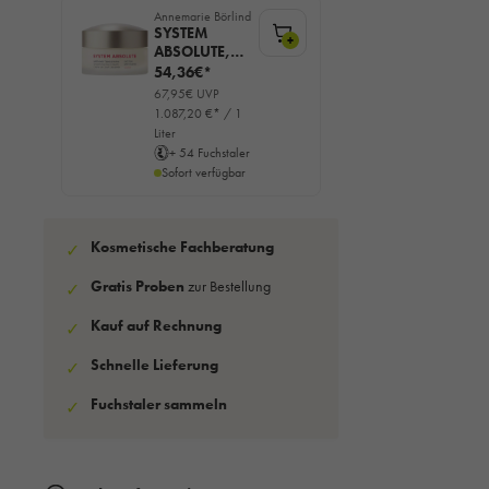
Annemarie Börlind
SYSTEM
+
ABSOLUTE,
Glättende
54,36€*
Tagescreme,
67,95€ UVP
50ml
1.087,20 €* / 1
Liter
+ 54 Fuchstaler
Sofort verfügbar
Kosmetische Fachberatung
✓
Gratis Proben
zur Bestellung
✓
Kauf auf Rechnung
✓
Schnelle Lieferung
✓
Fuchstaler sammeln
✓