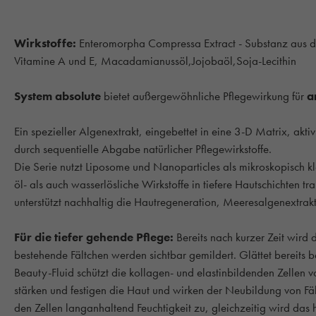
Wirkstoffe:
Enteromorpha Compressa Extract - Substanz aus d
Vitamine A und E, Macadamianussöl,Jojobaöl,Soja-Lecithin
System absolute
bietet außergewöhnliche Pflegewirkung für
a
Ein spezieller Algenextrakt, eingebettet in eine 3-D Matrix, akti
durch sequentielle Abgabe natürlicher Pflegewirkstoffe.
Die Serie nutzt Liposome und Nanoparticles als mikroskopisch k
öl- als auch wasserlösliche Wirkstoffe in tiefere Hautschichten t
unterstützt nachhaltig die Hautregeneration, Meeresalgenextrak
Für die tiefer gehende Pflege:
Bereits nach kurzer Zeit wird 
bestehende Fältchen werden sichtbar gemildert. Glättet bereits 
Beauty-Fluid schützt die kollagen- und elastinbildenden Zellen v
stärken und festigen die Haut und wirken der Neubildung von Fäl
den Zellen langanhaltend Feuchtigkeit zu, gleichzeitig wird das h