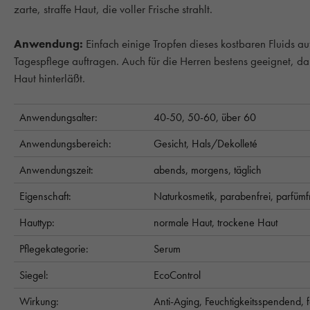
zarte, straffe Haut, die voller Frische strahlt.
Anwendung:
E
infach einige Tropfen dieses kostbaren Fluids a
Tagespflege auftragen. Auch für die Herren bestens geeignet, da 
Haut hinterläßt.
Anwendungsalter:
40-50,
50-60,
über 60
Anwendungsbereich:
Gesicht,
Hals/Dekolleté
Anwendungszeit:
abends,
morgens,
täglich
Eigenschaft:
Naturkosmetik,
parabenfrei,
parfümf
Hauttyp:
normale Haut,
trockene Haut
Pflegekategorie:
Serum
Siegel:
EcoControl
Wirkung:
Anti-Aging,
Feuchtigkeitsspendend,