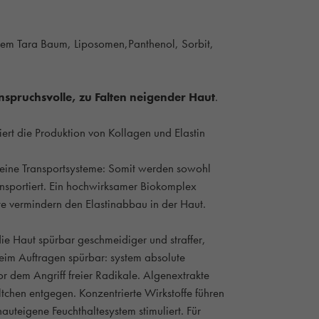
em Tara Baum, Liposomen,Panthenol, Sorbit,
nspruchsvolle, zu Falten neigender Haut
.
viert die Produktion von Kollagen und Elastin
leine Transportsysteme: Somit werden sowohl
ransportiert. Ein hochwirksamer Biokomplex
te vermindern den Elastinabbau in der Haut.
die Haut spürbar geschmeidiger und straffer,
beim Auftragen spürbar: system absolute
or dem Angriff freier Radikale. Algenextrakte
tchen entgegen. Konzentrierte Wirkstoffe führen
auteigene Feuchthaltesystem stimuliert. Für