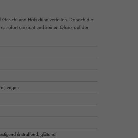
uf Gesicht und Hals dünn verteilen. Danach die
es sofort einzieht und keinen Glanz auf der
rei,
vegan
festigend & straffend,
glättend