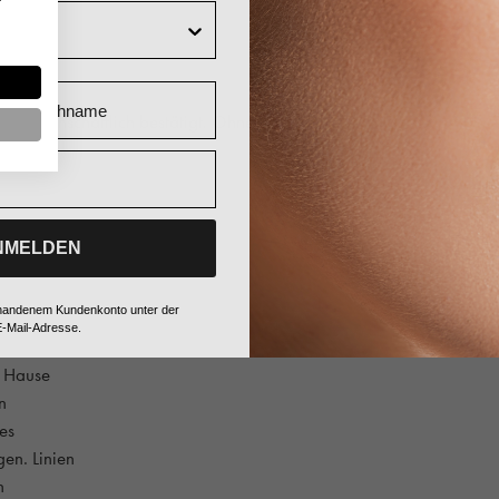
ahlen.
Nachname
n wissenschaftlich bestätigt. Ohne
NMELDEN
vorhandenem Kundenkonto unter der
-Mail-Adresse.
m Hause
n
es
en. Linien
n