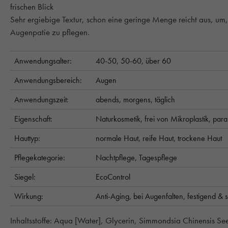
frischen Blick
Sehr ergiebige Textur, schon eine geringe Menge reicht aus, um,
Augenpatie zu pflegen.
Anwendungsalter:
40-50,
50-60,
über 60
Anwendungsbereich:
Augen
Anwendungszeit:
abends,
morgens,
täglich
Eigenschaft:
Naturkosmetik,
frei von Mikroplastik,
para
Hauttyp:
normale Haut,
reife Haut,
trockene Haut
Pflegekategorie:
Nachtpflege,
Tagespflege
Siegel:
EcoControl
Wirkung:
Anti-Aging,
bei Augenfalten,
festigend & 
Inhaltsstoffe: Aqua [Water], Glycerin, Simmondsia Chinensis Se