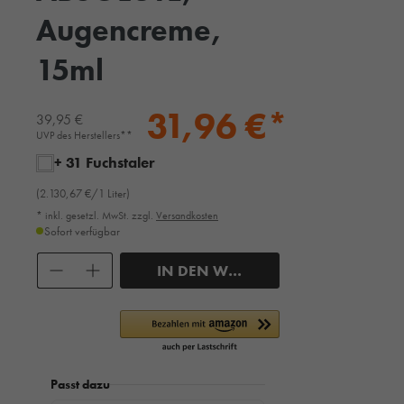
Augencreme,
15ml
31,96 €*
39,95 €
UVP des Herstellers**
+ 31 Fuchstaler
(2.130,67 €/1 Liter)
* inkl. gesetzl. MwSt. zzgl.
Versandkosten
Sofort verfügbar
Anzahl
IN DEN WARENKORB
Passt dazu