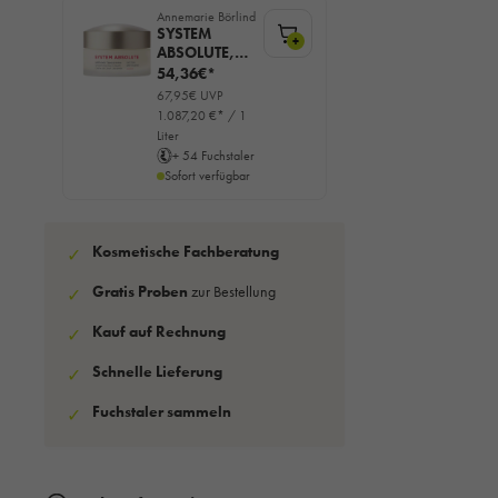
Annemarie Börlind
SYSTEM
+
ABSOLUTE,
Glättende
54,36€*
Tagescreme,
67,95€ UVP
50ml
1.087,20 €* / 1
Liter
+ 54 Fuchstaler
Sofort verfügbar
Kosmetische Fachberatung
✓
Gratis Proben
zur Bestellung
✓
Kauf auf Rechnung
✓
Schnelle Lieferung
✓
Fuchstaler sammeln
✓