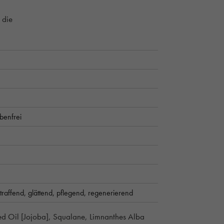
 die
benfrei
straffend,
glättend,
pflegend,
regenerierend
ed Oil [Jojoba], Squalane, Limnanthes Alba