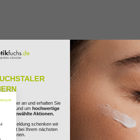
SOLUTE, Augencreme,
FUCHSTALER
HERN
ressum
ewsletter an und erhalten Sie
ationen rund um
hochwertige
nd ausgewählte Aktionen.
Ihre Anmeldung schenken wir
nd
 Sie direkt bei Ihrem nächsten
em Tarabaum, aktiviert die Kollagen- und
ösen können.
r