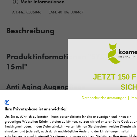
Mehr Informationen
Art.-Nr.:
KO36846
EAN: 4011061008467
Beschreibung
Produktinformationen "SYSTEM AB
15ml"
JETZT 150 
Anti Aging Augenpflege
SIC
Datenschutzbestimmungen
|
Imp
Melden Sie sich zu unserem N
System Absolute System Anti-Aging Glättende Augencreme
regelmäßig exklusive Inform
Ihre Privatsphäre ist uns wichtig!
Pflege, neue Produkte u
Vitalisierend. Straffend. Glättend.
Um Sie ausführlich zu beraten, Ihnen personalisierte Inhalte anzuzeigen und Ihnen ein
Als kleines Dankeschön für 
großartiges Webseiten-Erlebnis bieten zu können, nutzen wir auf unserer Seite Cookies u
Trackingmethoden. In den Datenschutzhinweisen können Sie einsehen, welche Dienste wir
Ihnen
150 Fuchstaler*
, die
einsetzen und jederzeit, auch durch nachträgliche Änderung der Einstellungen, selbst
Grünalgenextrakt, eingebettet in eine 3D-Wirkstoffmatrix aus d
Einkauf einl
entscheiden, ob und inwieweit Sie diesen zustimmen möchten. Sie können Ihre Auswahl de