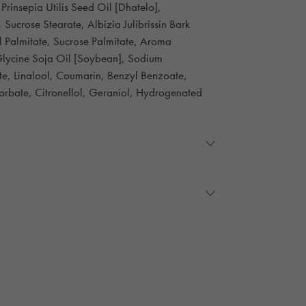
rinsepia Utilis Seed Oil [Dhatelo],
Sucrose Stearate, Albizia Julibrissin Bark
 Palmitate, Sucrose Palmitate, Aroma
 Glycine Soja Oil [Soybean], Sodium
, Linalool, Coumarin, Benzyl Benzoate,
Sorbate, Citronellol, Geraniol, Hydrogenated