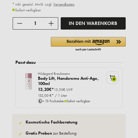
* inkl. gesetzl. MwSt. zzgl.
Versandkosten
Sofort verfügbar
Anzahl
IN DEN WARENKORB
Passt dazu
Hildegard Braukmann
Body Lift, Handcreme Anti-Age,
+
100ml
13,20€*
15,50€ UVP
132,00 €* / 1 Liter
+ 13 Fuchstaler
Sofort verfügbar
Kosmetische Fachberatung
✓
Gratis Proben
zur Bestellung
✓