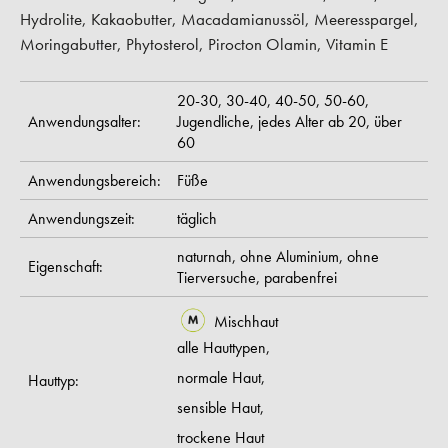
Hydrolite, Kakaobutter, Macadamianussöl, Meeresspargel,
Moringabutter, Phytosterol, Pirocton Olamin, Vitamin E
20-30,
30-40,
40-50,
50-60,
Anwendungsalter:
Jugendliche,
jedes Alter ab 20,
über
60
Anwendungsbereich:
Füße
Anwendungszeit:
täglich
naturnah,
ohne Aluminium,
ohne
Eigenschaft:
Tierversuche,
parabenfrei
Mischhaut
alle Hauttypen,
normale Haut,
Hauttyp:
sensible Haut,
trockene Haut