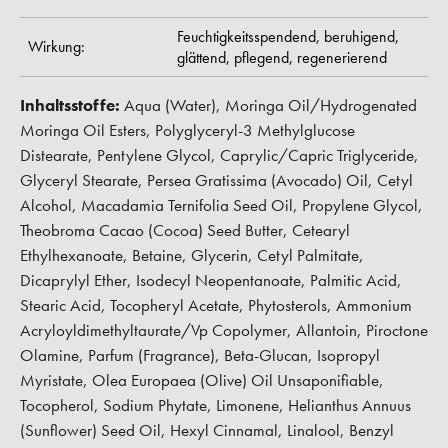
Feuchtigkeitsspendend,
beruhigend,
Wirkung:
glättend,
pflegend,
regenerierend
Inhaltsstoffe:
Aqua (Water), Moringa Oil/Hydrogenated
Moringa Oil Esters, Polyglyceryl-3 Methylglucose
Distearate, Pentylene Glycol, Caprylic/Capric Triglyceride,
Glyceryl Stearate, Persea Gratissima (Avocado) Oil, Cetyl
Alcohol, Macadamia Ternifolia Seed Oil, Propylene Glycol,
Theobroma Cacao (Cocoa) Seed Butter, Cetearyl
Ethylhexanoate, Betaine, Glycerin, Cetyl Palmitate,
Dicaprylyl Ether, Isodecyl Neopentanoate, Palmitic Acid,
Stearic Acid, Tocopheryl Acetate, Phytosterols, Ammonium
Acryloyldimethyltaurate/Vp Copolymer, Allantoin, Piroctone
Olamine, Parfum (Fragrance), Beta-Glucan, Isopropyl
Myristate, Olea Europaea (Olive) Oil Unsaponifiable,
Tocopherol, Sodium Phytate, Limonene, Helianthus Annuus
(Sunflower) Seed Oil, Hexyl Cinnamal, Linalool, Benzyl