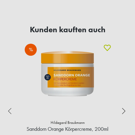
Kunden kauften auch
%
Hildegard Braukmann
Sanddorn Orange Körpercreme, 200ml
B