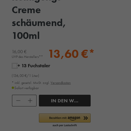
Creme
schäumend,
100ml
13,60 €*
16,00 €
UVP des Herstellers**
+ 13 Fuchstaler
(136,00 €/1 Liter)
* inkl. gesetzl. MwSt. zzgl.
Versandkosten
Sofort verfügbar
Anzahl
IN DEN WARENKORB