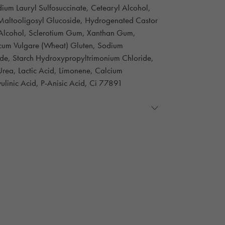
ium Lauryl Sulfosuccinate, Cetearyl Alcohol,
Maltooligosyl Glucoside, Hydrogenated Castor
 Alcohol, Sclerotium Gum, Xanthan Gum,
iticum Vulgare (Wheat) Gluten, Sodium
de, Starch Hydroxypropyltrimonium Chloride,
Urea, Lactic Acid, Limonene, Calcium
ulinic Acid, P-Anisic Acid, Ci 77891