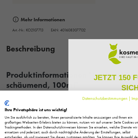
Mehr Informationen
Art.-Nr.:
KO2107713
EAN: 4016083077132
Beschreibung
Produktinformationen "Institute Ges
JETZT 150 
schäumend, 100ml"
SIC
Datenschutzbestimmungen
|
Imp
Melden Sie sich zu unserem N
Reinigt und ist sanft zur Haut
regelmäßig exklusive Inform
Ihre Privatsphäre ist uns wichtig!
Pflege, neue Produkte u
Um Sie ausführlich zu beraten, Ihnen personalisierte Inhalte anzuzeigen und Ihnen ein
Besonders schonend entfernt die Gesichts Reinigungs Creme sch
Als kleines Dankeschön für 
großartiges Webseiten-Erlebnis bieten zu können, nutzen wir auf unserer Seite Cookies u
Braukmann selbst intensives Make-up. Nach der Reinigung spüren
Trackingmethoden. In den Datenschutzhinweisen können Sie einsehen, welche Dienste wir
Ihnen
150 Fuchstaler*
, die
einsetzen und jederzeit, auch durch nachträgliche Änderung der Einstellungen, selbst
Einkauf einl
entscheiden, ob und inwieweit Sie diesen zustimmen möchten. Sie können Ihre Auswahl de