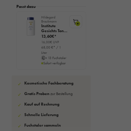
Passt dazu
Hildegard
Braukmann
+
Institute
Gesichts Tonic
mild, 200ml
13,60€*
16,00€ UVP
68,00 €* / 1
Liter
+ 13 Fuchstaler
Sofort verfügbar
Kosmetische Fachberatung
✓
Gratis Proben
zur Bestellung
✓
Kauf auf Rechnung
✓
Schnelle Lieferung
✓
Fuchstaler sammeln
✓