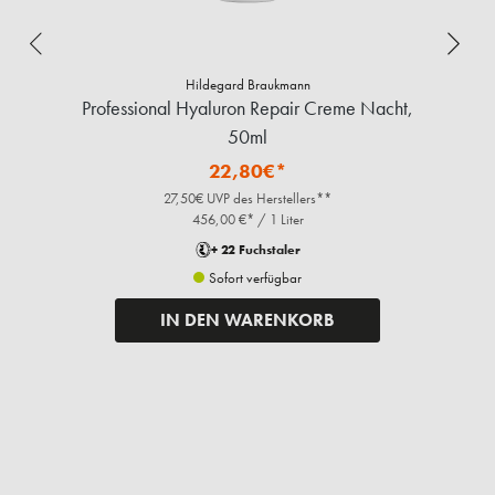
Hildegard Braukmann
Professional Hyaluron Repair Creme Nacht,
50ml
22,80€*
27,50€ UVP des Herstellers**
456,00 €* / 1 Liter
+ 22 Fuchstaler
Sofort verfügbar
IN DEN WARENKORB