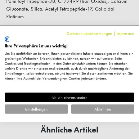
Palmitoyl Tripeptide-38, CI 77499 (Iron Oxides), Calcium
Gluconate, Silica, Acetyl Tetrapeptide-17, Colloidal
Platinum
Datenschutzbestimmungen
|
Impressum
Hersteller-Kontaktinformationen
Ihre Privatsphäre ist uns wichtig!
Um Sie ausführlich zu beraten, Ihnen personalisierte Inhalte anzuzeigen und Ihnen ein
Kundenbewertungen
großartiges Webseiten-Erlebnis bieten zu können, nutzen wir auf unserer Seite
Cookies und Trackingmethoden. In den Datenschutzhinweisen können Sie einsehen,
welche Dienste wir einsetzen und jederzeit, auch durch nachträgliche Änderung der
Einstellungen, selbst entscheiden, ob und inwieweit Sie diesen zustimmen möchten. Sie
können Ihre Auswahl der Verwendung von Cookies jederzeit ändern.
Fragen zum Artikel?
Ich bin einverstanden
Einstellungen
Ablehnen
Ähnliche Artikel