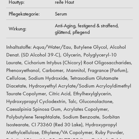
Hauttyp:
reife Haut
Pflegekategorie:
Serum
Anti-Aging,
festigend & straffend,
Wirkung:
glättend,
pflegend
Inhaltsstoffe: Aqua/Water/Eau, Butylene Glycol, Alcohol
Denat. (SD Alcohol 39-C), Glycerin, Polyglyceryl-10
Laurate, Cichorium Intybus (Chicory) Root Oligosaccharides,
Phenoxyethanol, Carbomer, Mannitol, Fragrance (Parfum),
Cellulose, Sodium Hydroxide, Tetrasodium Glutamate
Diacetate, Hydroxyethyl Acrylate/Sodium Acryloyldimethyl
Taurate Copolymer, Citric Acid, Ethylhexylglycerin,
Hydroxypropyl Cyclodextrin, Talc, Gluconolactone,
Caesalpinia Spinosa Gum, Acrylates Copolymer,
Polybutylene Terephtalate, Sodium Benzoate, Sorbitan
Isostearate, CI 73360 (Red 30 Lake), Hydroxypropyl
Methylcellulose, Ethylene/VA Copolymer, Ruby Powder,