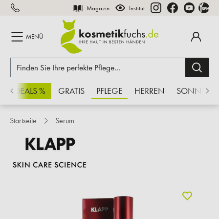
Magazin
Institut
inhalt springen
MENÜ
CHSDEALS %
GRATIS
PFLEGE
HERREN
SONNE
Startseite
Serum