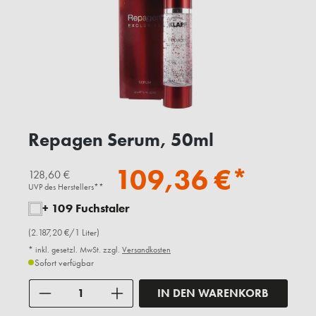
Repagen Serum, 50ml
109,36 €*
128,60 €
UVP des Herstellers**
+ 109 Fuchstaler
(2.187,20 €/1 Liter)
* inkl. gesetzl. MwSt. zzgl.
Versandkosten
Sofort verfügbar
Anzahl
IN DEN WARENKORB