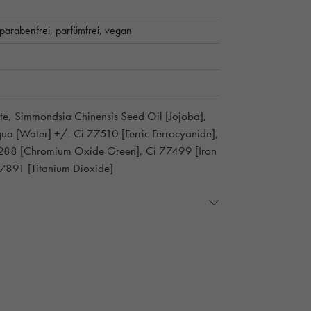
parabenfrei,
parfümfrei,
vegan
ate, Simmondsia Chinensis Seed Oil [Jojoba],
qua [Water] +/- Ci 77510 [Ferric Ferrocyanide],
7288 [Chromium Oxide Green], Ci 77499 [Iron
77891 [Titanium Dioxide]