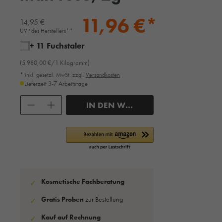
11,96 €*
14,95 €
UVP des Herstellers**
+ 11 Fuchstaler
(5.980,00 €/1 Kilogramm)
* inkl. gesetzl. MwSt. zzgl.
Versandkosten
Lieferzeit 3-7 Arbeitstage
Anzahl
IN DEN WARENKORB
Kosmetische Fachberatung
✓
Gratis Proben
zur Bestellung
✓
Kauf auf Rechnung
✓