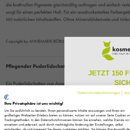
die kraftvollen Pigmente gleichmäßig auftragen und einfach ver
sorgt für einen perfekten Halt. Für ein ausdrucksstarkes Farberg
Mit natürlichen Inhaltsstoffen. Ohne Mineralölderivate und Mikro
Copyright by ANNEMARIE BÖRLIND
Pflegender Puderlidschatten
JETZT 150 
SIC
Ein Puderlidschatten von Annemarie Börlind der pflegend zu gle
Dieser Puderlidschatten verleiht Ihnen ausdrucksstarke Augen
Datenschutzbestimmungen
|
Imp
Melden Sie sich zu unserem N
Lidschatten seine Haftigkeit verliehen und sorgt für einen ang
regelmäßig exklusive Inform
Ihre Privatsphäre ist uns wichtig!
Pflege, neue Produkte u
Kontaktlinsenträgerinnen ist dieser Lidschatten geeignet. Es we
Um Sie ausführlich zu beraten, Ihnen personalisierte Inhalte anzuzeigen und Ihnen ein
Als kleines Dankeschön für 
großartiges Webseiten-Erlebnis bieten zu können, nutzen wir auf unserer Seite Cookies u
keine Mineralölderivate und Mikroplastik.
Trackingmethoden. In den Datenschutzhinweisen können Sie einsehen, welche Dienste wir
Ihnen
150 Fuchstaler*
, die
einsetzen und jederzeit, auch durch nachträgliche Änderung der Einstellungen, selbst
Einkauf einl
entscheiden, ob und inwieweit Sie diesen zustimmen möchten. Sie können Ihre Auswahl de