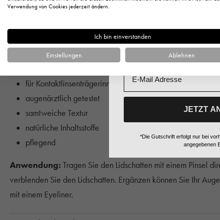
Anrede
Verwendung von Cookies jederzeit ändern.
Hauttyp:
Für alle Hauttypen geeignet.
Ich bin einverstanden
Farbton:
matt rosé
Vorname
Einstellungen
Ablehnen
Ihre Vorteile im Überblick:
Email
für Kontaktlinsenträgerinnen geeignet
augenärztlich getestet
JETZT A
samtweiche Textur
natürliche Inhaltsstoffe
*Die Gutschrift erfolgt nur bei 
pflegend
angegebenen E
Anwendung:
Tragen Sie den Lidschatten mit einem Pinsel di
verblenden Sie den Lidschatten. Ergänzen können Sie Ihr Aug
mit einem Eyeliner.