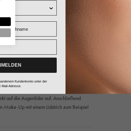
Nachname
NMELDEN
vorhandenem Kundenkonto unter der
-Mail-Adresse.
rekt auf die Augenlider auf. Anschließend
en-Make-Up mit einem Lidstrich zum Beispiel