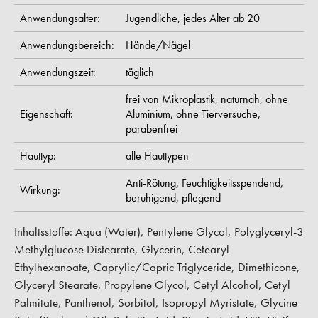
Anwendungsalter:
Jugendliche,
jedes Alter ab 20
Anwendungsbereich:
Hände/Nägel
Anwendungszeit:
täglich
frei von Mikroplastik,
naturnah,
ohne
Eigenschaft:
Aluminium,
ohne Tierversuche,
parabenfrei
Hauttyp:
alle Hauttypen
Anti-Rötung,
Feuchtigkeitsspendend,
Wirkung:
beruhigend,
pflegend
Inhaltsstoffe: Aqua (Water), Pentylene Glycol, Polyglyceryl-3
Methylglucose Distearate, Glycerin, Cetearyl
Ethylhexanoate, Caprylic/Capric Triglyceride, Dimethicone,
Glyceryl Stearate, Propylene Glycol, Cetyl Alcohol, Cetyl
Palmitate, Panthenol, Sorbitol, Isopropyl Myristate, Glycine