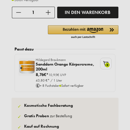
Anzahl
IN DEN WARENKORB
Passt dazu
Hildegard Braukmann
Sanddorn Orange Körpercreme,
+
200ml
8,76€*
10,95€ UVP
43,80 €* / 1 Liter
+ 8 Fuchstaler
Sofort verfügbar
Kosmetische Fachberatung
✓
Gratis Proben
zur Bestellung
✓
Kauf auf Rechnung
✓