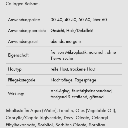
Collagen Balsam.
Anwendungsalter:
30-40,
40-50,
50-60,
über 60
Anwendungsbereich:
Gesicht,
Hals/Dekolleté
Anwendungszeit:
abends,
morgens
frei von Mikroplastik,
naturnah,
ohne
Eigenschaft:
Tierversuche
Hauttyp:
reife Haut,
trockene Haut
Pflegekategorie:
Nachtpflege,
Tagespflege
Anti-Aging,
Feuchtigkeitsspendend,
Wirkung:
festigend & straffend,
glättend
Inhaltsstoffe: Aqua (Water), Lanolin, Olus (Vegetable Oil),
Caprylic/Capric Triglyceride, Decyl Oleate, Cetearyl
Ethylhexanoate, Sorbitol, Sorbitan Oleate, Sorbitan