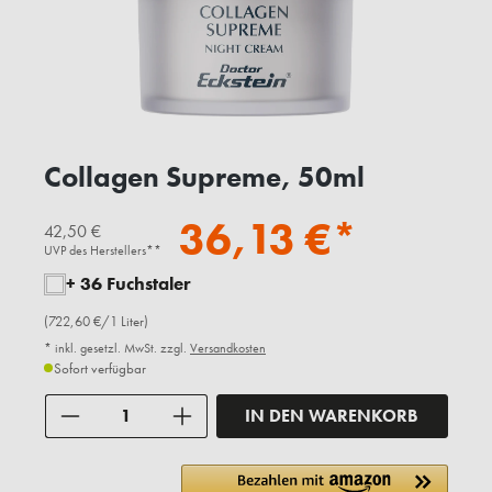
Collagen Supreme, 50ml
36,13 €*
42,50 €
UVP des Herstellers**
+ 36 Fuchstaler
(722,60 €/1 Liter)
* inkl. gesetzl. MwSt. zzgl.
Versandkosten
Sofort verfügbar
Anzahl
IN DEN WARENKORB