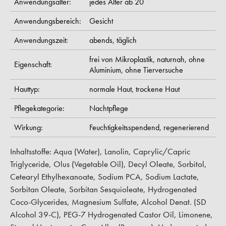
Anwendungsalter:
jedes Alter ab 20
Anwendungsbereich:
Gesicht
Anwendungszeit:
abends,
täglich
frei von Mikroplastik,
naturnah,
ohne
Eigenschaft:
Aluminium,
ohne Tierversuche
Hauttyp:
normale Haut,
trockene Haut
Pflegekategorie:
Nachtpflege
Wirkung:
Feuchtigkeitsspendend,
regenerierend
Inhaltsstoffe: Aqua (Water), Lanolin, Caprylic/Capric
Triglyceride, Olus (Vegetable Oil), Decyl Oleate, Sorbitol,
Cetearyl Ethylhexanoate, Sodium PCA, Sodium Lactate,
Sorbitan Oleate, Sorbitan Sesquioleate, Hydrogenated
Coco-Glycerides, Magnesium Sulfate, Alcohol Denat. (SD
Alcohol 39-C), PEG-7 Hydrogenated Castor Oil, Limonene,