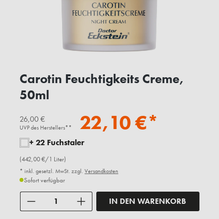
Carotin Feuchtigkeits Creme,
50ml
22,10 €*
26,00 €
UVP des Herstellers**
+ 22 Fuchstaler
(442,00 €/1 Liter)
* inkl. gesetzl. MwSt. zzgl.
Versandkosten
Sofort verfügbar
Anzahl
IN DEN WARENKORB