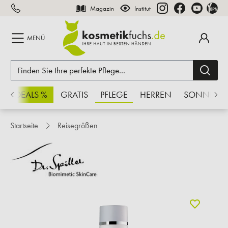
Magazin
Institut
inhalt springen
MENÜ
CHSDEALS %
GRATIS
PFLEGE
HERREN
SONNE
Startseite
Reisegrößen