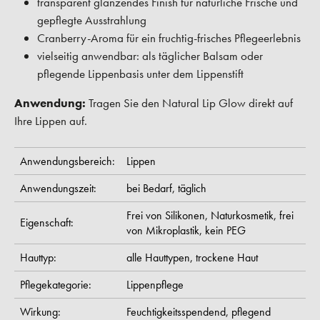
transparent glänzendes Finish für natürliche Frische und
gepflegte Ausstrahlung
Cranberry-Aroma für ein fruchtig-frisches Pflegeerlebnis
vielseitig anwendbar: als täglicher Balsam oder
pflegende Lippenbasis unter dem Lippenstift
Anwendung:
Tragen Sie den Natural Lip Glow direkt auf
Ihre Lippen auf.
Anwendungsbereich:
Lippen
Anwendungszeit:
bei Bedarf,
täglich
Frei von Silikonen,
Naturkosmetik,
frei
Eigenschaft:
von Mikroplastik,
kein PEG
Hauttyp:
alle Hauttypen,
trockene Haut
Pflegekategorie:
Lippenpflege
Wirkung:
Feuchtigkeitsspendend,
pflegend