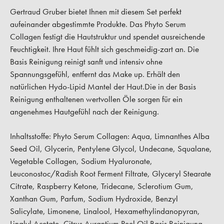
Gertraud Gruber bietet Ihnen mit diesem Set perfekt
aufeinander abgestimmte Produkte. Das Phyto Serum
Collagen festigt die Hautstruktur und spendet ausreichende
Feuchtigkeit. Ihre Haut fühlt sich geschmeidig-zart an. Die
Basis Reinigung reinigt sanft und intensiv ohne
Spannungsgefühl, entfernt das Make up. Erhält den
natürlichen Hydo-Lipid Mantel der Haut.Die in der Basis
Reinigung enthaltenen wertvollen Öle sorgen für ein
angenehmes Hautgefühl nach der Reinigung.
Inhaltsstoffe: Phyto Serum Collagen: Aqua, Limnanthes Alba
Seed Oil, Glycerin, Pentylene Glycol, Undecane, Squalane,
Vegetable Collagen, Sodium Hyaluronate,
Leuconostoc/Radish Root Ferment Filtrate, Glyceryl Stearate
Citrate, Raspberry Ketone, Tridecane, Sclerotium Gum,
Xanthan Gum, Parfum, Sodium Hydroxide, Benzyl
Salicylate, Limonene, Linalool, Hexamethylindanopyran,
Linalyl Acetate, Citrus Aurantium Peel Oil Basis Reinigung