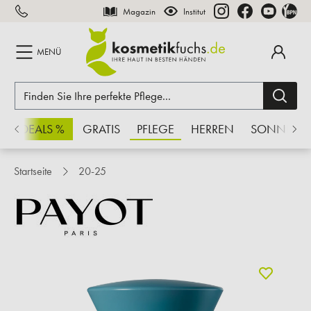
Magazin
Institut
inhalt springen
MENÜ
CHSDEALS %
GRATIS
PFLEGE
HERREN
SONNE
Startseite
20-25