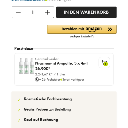
Anzahl
IN DEN WARENKORB
Passt dazu
Gertraud Gruber
Niacinamid Ampulle, 3 x 4ml
+
26,90€*
2.241,67 €* / 1 Liter
+ 26 Fuchstaler
Sofort verfügbar
Kosmetische Fachberatung
✓
Gratis Proben
zur Bestellung
✓
Kauf auf Rechnung
✓