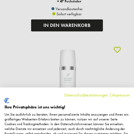
+ 47 Fuchstaler
Versandkostenfrei
Sofort verfügbar
IN DEN WARENKORB
Datenschutzbestimmungen
|
Impressum
Ihre Privatsphäre ist uns wichtig!
Um Sie ausführlich zu beraten, Ihnen personalisierte Inhalte anzuzeigen und Ihnen ein
großartiges Webseiten-Erlebnis bieten zu können, nutzen wir auf unserer Seite
Gertraud Gruber
Cookies und Trackingmethoden. In den Datenschutzhinweisen können Sie einsehen,
welche Dienste wir einsetzen und jederzeit, auch durch nachträgliche Änderung der
Hydro3 Hyaluron Serum, 30ml
Einstellungen, selbst entscheiden, ob und inwieweit Sie diesen zustimmen möchten. Sie