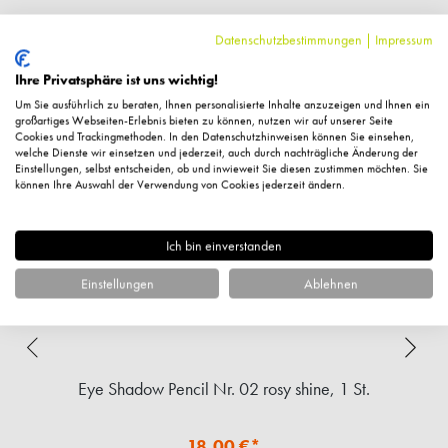
Datenschutzbestimmungen
|
Impressum
Ähnliche Artikel
Ihre Privatsphäre ist uns wichtig!
Um Sie ausführlich zu beraten, Ihnen personalisierte Inhalte anzuzeigen und Ihnen ein
großartiges Webseiten-Erlebnis bieten zu können, nutzen wir auf unserer Seite
Cookies und Trackingmethoden. In den Datenschutzhinweisen können Sie einsehen,
welche Dienste wir einsetzen und jederzeit, auch durch nachträgliche Änderung der
Einstellungen, selbst entscheiden, ob und inwieweit Sie diesen zustimmen möchten. Sie
können Ihre Auswahl der Verwendung von Cookies jederzeit ändern.
Ich bin einverstanden
Einstellungen
Ablehnen
t.
Eye Shadow Pencil Nr. 02 rosy shine, 1 St.
E
18,00 €*