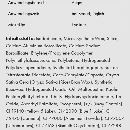
Anwendungsbereich:
Augen
Anwendungszeit:
bei Bedarf,
täglich
MakeUp:
Eyeliner
Inhaltsstoffe:
Isododecane, Mica, Synthetic Wax, Silica,
Calcium Aluminum Borosilicate, Calcium Sodium
Borosilicate, Ethylene/Propylene Copolymer,
Polymethylsilsesquioxane, Polybutene, Hydrogenated
Polydicyclopentadiene, Synthetic Fluorphlogopite, Sucrose
Tetrastearate Triacetate, Coco-Caprylate/Caprate, Oryza
Sativa Cera (Oryza Sativa (Rice) Bran Wax), Synthetic
Beeswax, Hydrogenated Castor Oil, Maltodextrin, Kaolin,
Pentaerythrityl Tetra-di-t-butyl Hydroxyhydrocinnamate, Tin
Oxide, Ascorbyl Palmitate, Tocopherol, [+/- (May Contain)
CI 19140 (Yellow 5 Lake), CI 42090 (Blue 1 Lake), CI
75470 (Carmine), CI 77000 (Aluminum Powder), CI 77007
(Ultramarines), CI 77163 (Bismuth Oxychloride), CI 77288