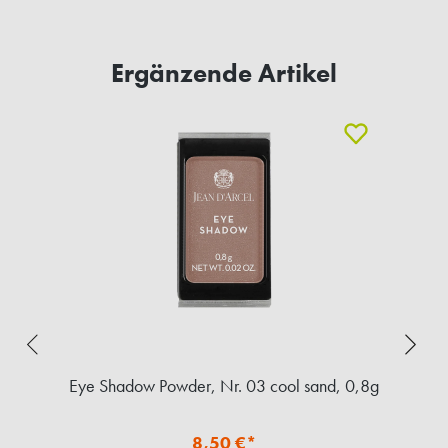
Ergänzende Artikel
t.
Eye Shadow Powder, Nr. 03 cool sand, 0,8g
M
8,50 €*