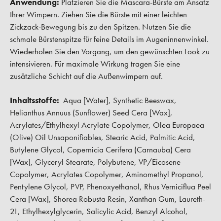
Anwendung:
Platzieren Sie die Mascara-Bürste am Ansatz
Ihrer Wimpern. Ziehen Sie die Bürste mit einer leichten
Zickzack-Bewegung bis zu den Spitzen. Nutzen Sie die
schmale Bürstenspitze für feine Details im Augeninnenwinkel.
Wiederholen Sie den Vorgang, um den gewünschten Look zu
intensivieren. Für maximale Wirkung tragen Sie eine
zusätzliche Schicht auf die Außenwimpern auf.
Inhaltsstoffe:
Aqua [Water], Synthetic Beeswax,
Helianthus Annuus (Sunflower) Seed Cera [Wax],
Acrylates/Ethylhexyl Acrylate Copolymer, Olea Europaea
(Olive) Oil Unsaponifiables, Stearic Acid, Palmitic Acid,
Butylene Glycol, Copernicia Cerifera (Carnauba) Cera
[Wax], Glyceryl Stearate, Polybutene, VP/Eicosene
Copolymer, Acrylates Copolymer, Aminomethyl Propanol,
Pentylene Glycol, PVP, Phenoxyethanol, Rhus Verniciflua Peel
Cera [Wax], Shorea Robusta Resin, Xanthan Gum, Laureth-
21, Ethylhexylglycerin, Salicylic Acid, Benzyl Alcohol,