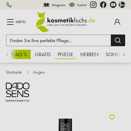
Magazin
Institut
inhalt springen
MENÜ
CHSDEALS %
GRATIS
PFLEGE
HERREN
SONNE
Startseite
Augen