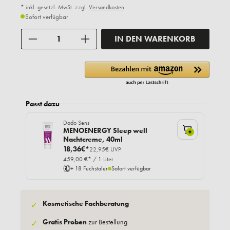
* inkl. gesetzl. MwSt. zzgl.
Versandkosten
Sofort verfügbar
Anzahl
IN DEN WARENKORB
Passt dazu
Dado Sens
MENOENERGY Sleep well
+
Nachtcreme, 40ml
18,36€*
22,95€ UVP
459,00 €* / 1 Liter
+ 18 Fuchstaler
Sofort verfügbar
Kosmetische Fachberatung
✓
Gratis Proben
zur Bestellung
✓