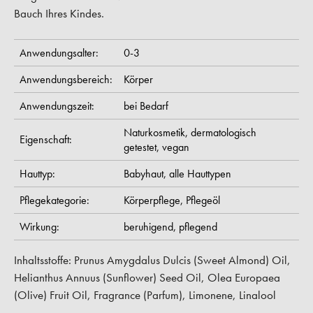
Bauch Ihres Kindes.
Anwendungsalter:
0-3
Anwendungsbereich:
Körper
Anwendungszeit:
bei Bedarf
Naturkosmetik,
dermatologisch
Eigenschaft:
getestet,
vegan
Hauttyp:
Babyhaut,
alle Hauttypen
Pflegekategorie:
Körperpflege,
Pflegeöl
Wirkung:
beruhigend,
pflegend
Inhaltsstoffe: Prunus Amygdalus Dulcis (Sweet Almond) Oil,
Helianthus Annuus (Sunflower) Seed Oil, Olea Europaea
(Olive) Fruit Oil, Fragrance (Parfum), Limonene, Linalool