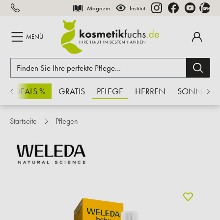
Magazin
Institut
inhalt springen
MENÜ
CHSDEALS %
GRATIS
PFLEGE
HERREN
SONNE
Startseite
Pflegen