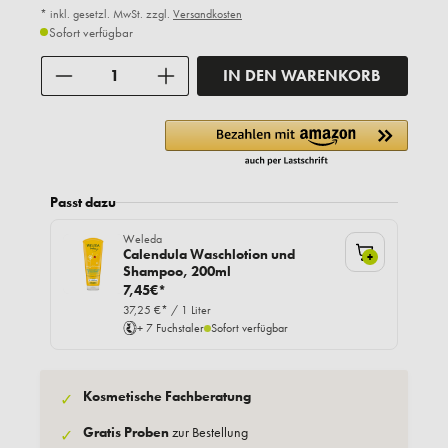
* inkl. gesetzl. MwSt. zzgl.
Versandkosten
Sofort verfügbar
Anzahl
IN DEN WARENKORB
Passt dazu
Weleda
Calendula Waschlotion und
+
Shampoo, 200ml
7,45€*
37,25 €* / 1 Liter
+ 7 Fuchstaler
Sofort verfügbar
Kosmetische Fachberatung
✓
Gratis Proben
zur Bestellung
✓