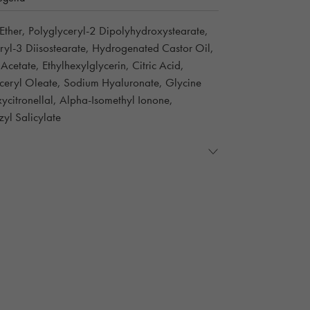
Ether, Polyglyceryl-2 Dipolyhydroxystearate,
ryl-3 Diisostearate, Hydrogenated Castor Oil,
cetate, Ethylhexylglycerin, Citric Acid,
lyceryl Oleate, Sodium Hyaluronate, Glycine
citronellal, Alpha-Isomethyl Ionone,
yl Salicylate