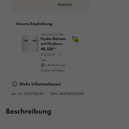
Marken
Unsere Empfehlung:
Gertraud Gruber
Hydro Balsam
+
mit Hyaluron,
50ml
48,50€*
970,00 €* / 1
Liter
+ 48 Fuchstaler
Sofort verfügbar
Mehr Informationen
Art.-Nr.:
KO27105250
EAN: 4047081052500
Beschreibung