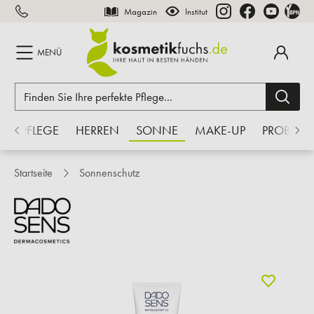
Magazin
Institut
inhalt springen
MENÜ
S
PFLEGE
HERREN
SONNE
MAKE-UP
PROBEN
Startseite
Sonnenschutz