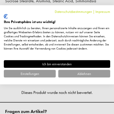
Sucrose Stearate, Alumina, Stearic Acid, Simmondsia
Chinensis Seed Oil [Jojoba], Sodium Alginate, Glyceryl
Datenschutzbestimmungen
|
Impressum
Caprylate, Calcium Alginate, Glycine Soja Oil [Soybean],
Lactobacillus Ferment, Squalane, Ectoin, Lecithin, Ascorbyl
Ihre Privatsphäre ist uns wichtig!
Palmitate, Tocopherol
Um Sie ausführlich zu beraten, Ihnen personalisierte Inhalte anzuzeigen und Ihnen ein
großartiges Webseiten-Erlebnis bieten zu können, nutzen wir auf unserer Seite
Cookies und Trackingmethoden. In den Datenschutzhinweisen können Sie einsehen,
welche Dienste wir einsetzen und jederzeit, auch durch nachträgliche Änderung der
Warn- und Sicherheitshinweise
Einstellungen, selbst entscheiden, ob und inwieweit Sie diesen zustimmen möchten. Sie
können Ihre Auswahl der Verwendung von Cookies jederzeit ändern.
Hersteller-Kontaktinformationen
Ich bin einverstanden
Einstellungen
Ablehnen
Kundenbewertungen
Fragen zum Artikel?