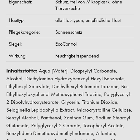
Eigenschaft:
Schutz,
frei von Mikroplastik,
ohne
Tierversuche
Hauttyp:
alle Hauttypen,
empfindliche Haut
Pflegekategorie:
Sonnenschutz
Siegel:
EcoControl
Wirkung:
Feuchtigkeitsspendend
Inhaltsstoffe:
Aqua [Water], Dicaprylyl Carbonate,
Alcohol, Diethylamino Hydroxybenzoyl Hexyl Benzoate,
Ethylhexyl Salicylate, Diethylhexyl Butamido Triazone, Bis-
Ethylhexyloxyphenol Methoxyphenyl Triazine, Polyglyceryl-
2 Dipolyhydroxystearate, Glycerin, Titanium Dioxide,
Selaginella Lepidophylla Extract, Microcrystalline Cellulose,
Benzyl Alcohol, Panthenol, Xanthan Gum, Sodium Stearoyl
Glutamate, Polyglyceryl-2 Caprate, Tocopheryl Acetate,
Benzylidene Dimethoxydimethylindanone, Allantoin,