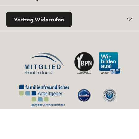
Vertrag Widerrufen
* Alle Preise inkl. gesetzl. Mehrwertsteuer zzgl.
Versandkosten
und ggf.
Nachnahmegebühren, wenn nicht anders angegeben.
** Unverbindliche Preisempfehlung des Herstellers (UVP).