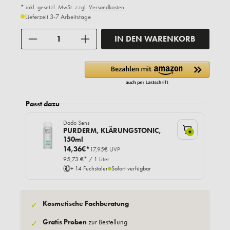
* inkl. gesetzl. MwSt. zzgl.
Versandkosten
Lieferzeit 3-7 Arbeitstage
Anzahl
IN DEN WARENKORB
Passt dazu
Dado Sens
PURDERM, KLÄRUNGSTONIC,
+
150ml
14,36€*
17,95€ UVP
95,73 €* / 1 Liter
+ 14 Fuchstaler
Sofort verfügbar
Kosmetische Fachberatung
✓
Gratis Proben
zur Bestellung
✓