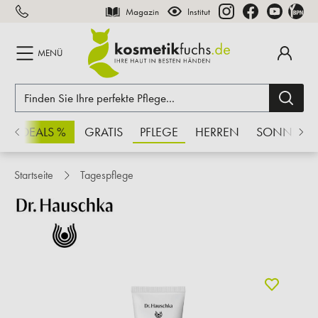
Magazin
Institut
inhalt springen
MENÜ
CHSDEALS %
GRATIS
PFLEGE
HERREN
SONNE
Startseite
Tagespflege