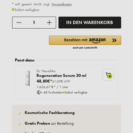
* inkl. gesetzl. MwSt. zzgl.
Versandkosten
Sofort verfügbar
Anzahl
IN DEN WARENKORB
Passt dazu
Dr. Hauschka
Regeneration Serum 30 ml
+
48,80€*
61,00€ UVP
1.626,67 €* / 1 Liter
+ 48 Fuchstaler
Sofort verfügbar
Kosmetische Fachberatung
✓
Gratis Proben
zur Bestellung
✓