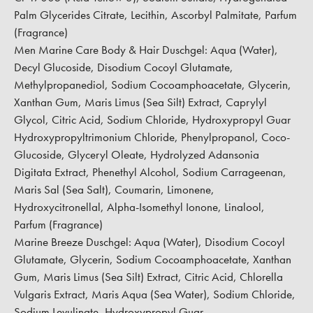
Palm Glycerides Citrate, Lecithin, Ascorbyl Palmitate, Parfum
(Fragrance)
Men Marine Care Body & Hair Duschgel:
Aqua (Water),
Decyl Glucoside, Disodium Cocoyl Glutamate,
Methylpropanediol, Sodium Cocoamphoacetate, Glycerin,
Xanthan Gum, Maris Limus (Sea Silt) Extract, Caprylyl
Glycol, Citric Acid, Sodium Chloride, Hydroxypropyl Guar
Hydroxypropyltrimonium Chloride, Phenylpropanol, Coco-
Glucoside, Glyceryl Oleate, Hydrolyzed Adansonia
Digitata Extract, Phenethyl Alcohol, Sodium Carrageenan,
Maris Sal (Sea Salt), Coumarin, Limonene,
Hydroxycitronellal, Alpha-Isomethyl Ionone, Linalool,
Parfum (Fragrance)
Marine Breeze Duschgel:
Aqua (Water), Disodium Cocoyl
Glutamate, Glycerin, Sodium Cocoamphoacetate, Xanthan
Gum, Maris Limus (Sea Silt) Extract, Citric Acid, Chlorella
Vulgaris Extract, Maris Aqua (Sea Water), Sodium Chloride,
Sodium Levulinate, Hydroxypropyl Guar