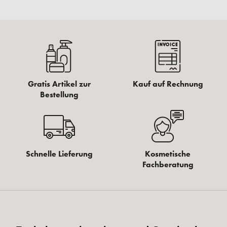
Supreme Lift Anti Age Cream Tag o.P., 50ml
59,42 €*
69,90 € UVP des Herstellers**
1.188,40 €* / 1 Liter
+ 59 Fuchstaler
Sofort verfügbar
IN DEN WARENKORB