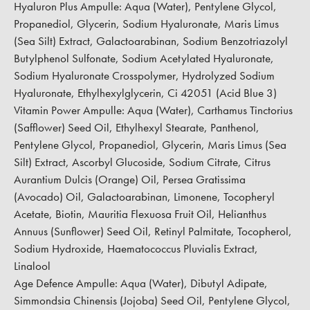
Hyaluron Plus Ampulle:
Aqua (Water), Pentylene Glycol,
Propanediol, Glycerin, Sodium Hyaluronate, Maris Limus
(Sea Silt) Extract, Galactoarabinan, Sodium Benzotriazolyl
Butylphenol Sulfonate, Sodium Acetylated Hyaluronate,
Sodium Hyaluronate Crosspolymer, Hydrolyzed Sodium
Hyaluronate, Ethylhexylglycerin, Ci 42051 (Acid Blue 3)
Vitamin Power Ampulle:
Aqua (Water), Carthamus Tinctorius
(Safflower) Seed Oil, Ethylhexyl Stearate, Panthenol,
Pentylene Glycol, Propanediol, Glycerin, Maris Limus (Sea
Silt) Extract, Ascorbyl Glucoside, Sodium Citrate, Citrus
Aurantium Dulcis (Orange) Oil, Persea Gratissima
(Avocado) Oil, Galactoarabinan, Limonene, Tocopheryl
Acetate, Biotin, Mauritia Flexuosa Fruit Oil, Helianthus
Annuus (Sunflower) Seed Oil, Retinyl Palmitate, Tocopherol,
Sodium Hydroxide, Haematococcus Pluvialis Extract,
Linalool
Age Defence Ampulle:
Aqua (Water), Dibutyl Adipate,
Simmondsia Chinensis (Jojoba) Seed Oil, Pentylene Glycol,