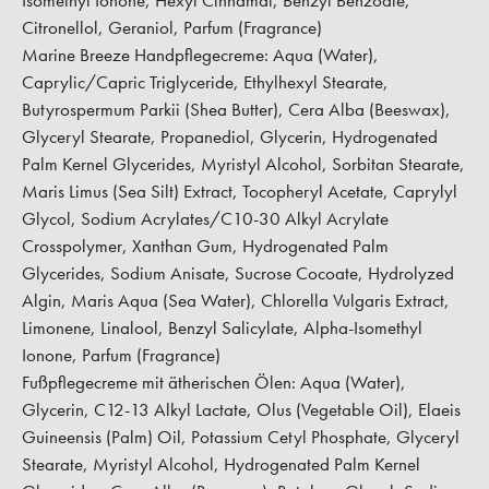
Isomethyl Ionone, Hexyl Cinnamal, Benzyl Benzoate,
Citronellol, Geraniol, Parfum (Fragrance)
Marine Breeze Handpflegecreme:
Aqua (Water),
Caprylic/Capric Triglyceride, Ethylhexyl Stearate,
Butyrospermum Parkii (Shea Butter), Cera Alba (Beeswax),
Glyceryl Stearate, Propanediol, Glycerin, Hydrogenated
Palm Kernel Glycerides, Myristyl Alcohol, Sorbitan Stearate,
Maris Limus (Sea Silt) Extract, Tocopheryl Acetate, Caprylyl
Glycol, Sodium Acrylates/C10-30 Alkyl Acrylate
Crosspolymer, Xanthan Gum, Hydrogenated Palm
Glycerides, Sodium Anisate, Sucrose Cocoate, Hydrolyzed
Algin, Maris Aqua (Sea Water), Chlorella Vulgaris Extract,
Limonene, Linalool, Benzyl Salicylate, Alpha-Isomethyl
Ionone, Parfum (Fragrance)
Fußpflegecreme mit ätherischen Ölen:
Aqua (Water),
Glycerin, C12-13 Alkyl Lactate, Olus (Vegetable Oil), Elaeis
Guineensis (Palm) Oil, Potassium Cetyl Phosphate, Glyceryl
Stearate, Myristyl Alcohol, Hydrogenated Palm Kernel