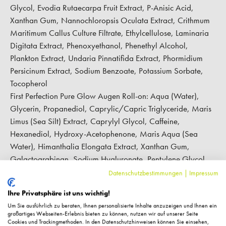
Glycol, Evodia Rutaecarpa Fruit Extract, P-Anisic Acid,
Xanthan Gum, Nannochloropsis Oculata Extract, Crithmum
Maritimum Callus Culture Filtrate, Ethylcellulose, Laminaria
Digitata Extract, Phenoxyethanol, Phenethyl Alcohol,
Plankton Extract, Undaria Pinnatifida Extract, Phormidium
Persicinum Extract, Sodium Benzoate, Potassium Sorbate,
Tocopherol
First Perfection Pure Glow Augen Roll-on:
Aqua (Water),
Glycerin, Propanediol, Caprylic/Capric Triglyceride, Maris
Limus (Sea Silt) Extract, Caprylyl Glycol, Caffeine,
Hexanediol, Hydroxy-Acetophenone, Maris Aqua (Sea
Water), Himanthalia Elongata Extract, Xanthan Gum,
Galactoarabinan, Sodium Hyaluronate, Pentylene Glycol,
Chlorella Vulgaris Extract, Ceratonia Siliqua (Carob) Gum,
Datenschutzbestimmungen
|
Impressum
Glucose, N-Prolyl Palmitoyl Tripeptide-56 Acetate
Ihre Privatsphäre ist uns wichtig!
Seacrets Beauty Elixir:
Aqua (Water). Glycerin, Maris Limus
Um Sie ausführlich zu beraten, Ihnen personalisierte Inhalte anzuzeigen und Ihnen ein
(Sea Silt) Extract, Pentylene Glycol, Propanediol, Sodium
großartiges Webseiten-Erlebnis bieten zu können, nutzen wir auf unserer Seite
Potassium Aluminum Silicate, Perfluorodecalin, Simmondsia
Cookies und Trackingmethoden. In den Datenschutzhinweisen können Sie einsehen,