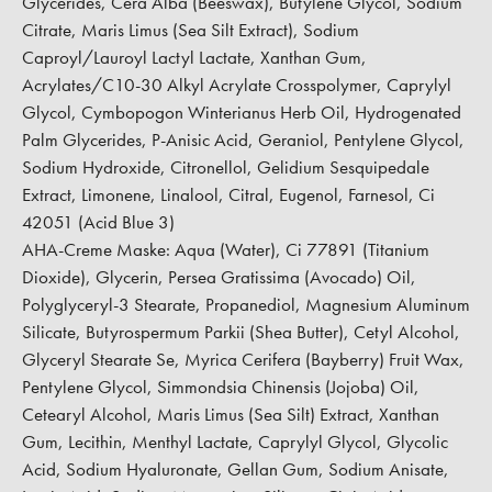
Glycerides, Cera Alba (Beeswax), Butylene Glycol, Sodium
Citrate, Maris Limus (Sea Silt Extract), Sodium
Caproyl/Lauroyl Lactyl Lactate, Xanthan Gum,
Acrylates/C10-30 Alkyl Acrylate Crosspolymer, Caprylyl
Glycol, Cymbopogon Winterianus Herb Oil, Hydrogenated
Palm Glycerides, P-Anisic Acid, Geraniol, Pentylene Glycol,
Sodium Hydroxide, Citronellol, Gelidium Sesquipedale
Extract, Limonene, Linalool, Citral, Eugenol, Farnesol, Ci
42051 (Acid Blue 3)
AHA-Creme Maske:
Aqua (Water), Ci 77891 (Titanium
Dioxide), Glycerin, Persea Gratissima (Avocado) Oil,
Polyglyceryl-3 Stearate, Propanediol, Magnesium Aluminum
Silicate, Butyrospermum Parkii (Shea Butter), Cetyl Alcohol,
Glyceryl Stearate Se, Myrica Cerifera (Bayberry) Fruit Wax,
Pentylene Glycol, Simmondsia Chinensis (Jojoba) Oil,
Cetearyl Alcohol, Maris Limus (Sea Silt) Extract, Xanthan
Gum, Lecithin, Menthyl Lactate, Caprylyl Glycol, Glycolic
Acid, Sodium Hyaluronate, Gellan Gum, Sodium Anisate,