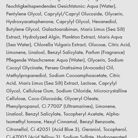
Feuchtigkeitsspendendes Gesichtstonic:
Aqua (Water),
Pentylene Glycol, Caprylyl/Capryl Glucoside, Glycerin,
Hydroxyacetophenone, Caprylyl Glycol, Hexanediol,
Butylene Glycol, Galactoarabinan, Maris Limus (Sea Silt)
Extract, Hydrolyzed Algin, Plankton Extract, Maris Aqua
(Sea Water), Chlorella Vulgaris Extract, Glucose, Citric Acid,
Limonene, Linalool, Benzyl Salicylate, Parfum (Fragrance)
Pflegende Waschcreme:
Aqua (Water), Glycerin, Sodium
Cocoyl Glycinate, Persea Gratissima (Avocado) Oil,
Methylpropanediol, Sodium Cocoamphoacetate, Citric
Acid, Maris Limus (Sea Silt) Extract, Lactose, Caprylyl
Glycol, Cellulose Gum, Sodium Chloride, Microcrystalline
Cellulose, Coco-Glucoside, Glyceryl Oleate,
Phenylpropanol, Ci 77007 (Ultramarines), Limonene,
Linalool, Benzyl Salicylate, Tocopheryl Acetate, Alpha-
Isomethyl Ionone, Hexyl Cinnamal, Benzyl Benzoate,
Citronellol, Ci 42051 (Acid Blue 3), Geraniol, Tocopherol,
Ci 47005 (Acid Yellow 3), Sodium Sulfate, Hydrogenated