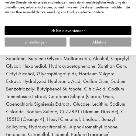
welche Dienste wir einsetzen und jederzeit, auch durch nachträgliche Änderung der
Chinensis (Jojoba) Seed Oil, Sodium Carbomer, Silica,
Einstellungen, selbst entscheiden, ob und inwieweit Sie diesen zustimmen möchten. Sie
können Ihre Auswahl der Verwendung von Cookies jederzeit ändern.
Glycosphingolipids, Sucrose Palmitate, Xanthan Gum,
Potassium Sorbate, Sodium Benzoate, Ci 77891 (Titanium
Dioxide)
Ich bin einverstanden
Ultra Booster Premium Effect Serum:
Aqua (Water), Glycerin,
Einstellungen
Ablehnen
Propanediol, Maris Limus (Sea Silt) Extract, Silica, Sodium
Potassium Aluminum Silicate, Sodium Hyaluronate,
Squalane, Butylene Glycol, Maltodextrin, Alcohol, Caprylyl
Glycol, Hexanediol, Hydroxyacetophenone, Xanthan Gum,
Cetyl Alcohol, Glycosphingolipids, Hordeum Vulgare
Extract, Hydrolyzed Hyaluronic Acid, Gellan Gum, Sodium
Benzotriazolyl Butylphenol Sulfonate, Citric Acid, Codium
Tomentosum Extract, Ceratonia Siliqua (Carob) Gum,
Coenochloris Signiensis Extract , Glucose, Lecithin, Sodium
Chloride, Sodium Sulfate, Ci 77891 (Titanium Dioxide), Ci
15510 (Orange 4), Hexyl Cinnamal, Linalool, Benzyl
Salicylate, Hydroxycitronellal, Alpha-Isomethyl Ionone,
Limonene, Citronellol, Eugenol, Parfum (Fragrance)