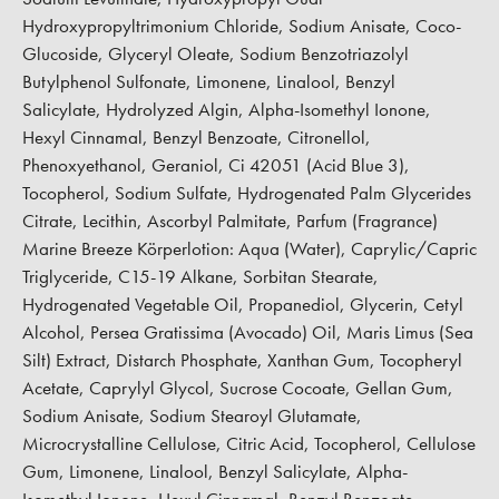
Hydroxypropyltrimonium Chloride, Sodium Anisate, Coco-
Glucoside, Glyceryl Oleate, Sodium Benzotriazolyl
Butylphenol Sulfonate, Limonene, Linalool, Benzyl
Salicylate, Hydrolyzed Algin, Alpha-Isomethyl Ionone,
Hexyl Cinnamal, Benzyl Benzoate, Citronellol,
Phenoxyethanol, Geraniol, Ci 42051 (Acid Blue 3),
Tocopherol, Sodium Sulfate, Hydrogenated Palm Glycerides
Citrate, Lecithin, Ascorbyl Palmitate, Parfum (Fragrance)
Marine Breeze Körperlotion:
Aqua (Water), Caprylic/Capric
Triglyceride, C15-19 Alkane, Sorbitan Stearate,
Hydrogenated Vegetable Oil, Propanediol, Glycerin, Cetyl
Alcohol, Persea Gratissima (Avocado) Oil, Maris Limus (Sea
Silt) Extract, Distarch Phosphate, Xanthan Gum, Tocopheryl
Acetate, Caprylyl Glycol, Sucrose Cocoate, Gellan Gum,
Sodium Anisate, Sodium Stearoyl Glutamate,
Microcrystalline Cellulose, Citric Acid, Tocopherol, Cellulose
Gum, Limonene, Linalool, Benzyl Salicylate, Alpha-