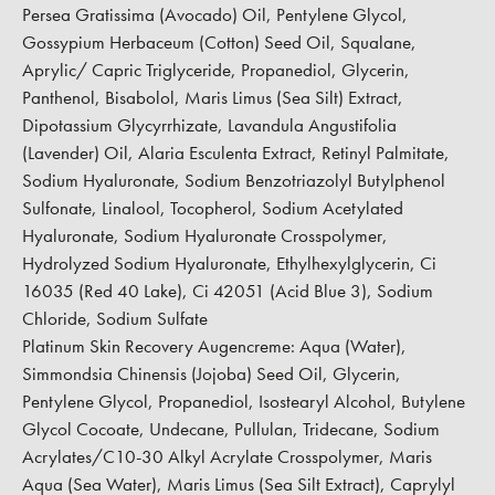
Persea Gratissima (Avocado) Oil, Pentylene Glycol,
Gossypium Herbaceum (Cotton) Seed Oil, Squalane,
Aprylic/ Capric Triglyceride, Propanediol, Glycerin,
Panthenol, Bisabolol, Maris Limus (Sea Silt) Extract,
Dipotassium Glycyrrhizate, Lavandula Angustifolia
(Lavender) Oil, Alaria Esculenta Extract, Retinyl Palmitate,
Sodium Hyaluronate, Sodium Benzotriazolyl Butylphenol
Sulfonate, Linalool, Tocopherol, Sodium Acetylated
Hyaluronate, Sodium Hyaluronate Crosspolymer,
Hydrolyzed Sodium Hyaluronate, Ethylhexylglycerin, Ci
16035 (Red 40 Lake), Ci 42051 (Acid Blue 3), Sodium
Chloride, Sodium Sulfate
Platinum Skin Recovery Augencreme:
Aqua (Water),
Simmondsia Chinensis (Jojoba) Seed Oil, Glycerin,
Pentylene Glycol, Propanediol, Isostearyl Alcohol, Butylene
Glycol Cocoate, Undecane, Pullulan, Tridecane, Sodium
Acrylates/C10-30 Alkyl Acrylate Crosspolymer, Maris
Aqua (Sea Water), Maris Limus (Sea Silt Extract), Caprylyl