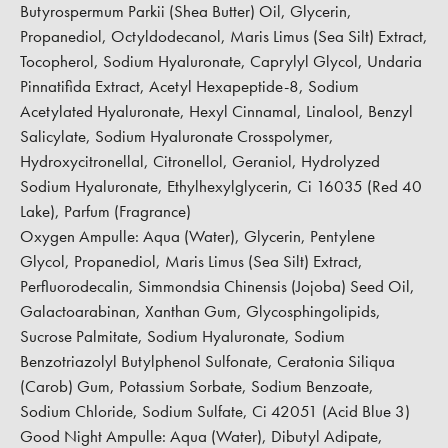
Butyrospermum Parkii (Shea Butter) Oil, Glycerin,
Propanediol, Octyldodecanol, Maris Limus (Sea Silt) Extract,
Tocopherol, Sodium Hyaluronate, Caprylyl Glycol, Undaria
Pinnatifida Extract, Acetyl Hexapeptide-8, Sodium
Acetylated Hyaluronate, Hexyl Cinnamal, Linalool, Benzyl
Salicylate, Sodium Hyaluronate Crosspolymer,
Hydroxycitronellal, Citronellol, Geraniol, Hydrolyzed
Sodium Hyaluronate, Ethylhexylglycerin, Ci 16035 (Red 40
Lake), Parfum (Fragrance)
Oxygen Ampulle:
Aqua (Water), Glycerin, Pentylene
Glycol, Propanediol, Maris Limus (Sea Silt) Extract,
Perfluorodecalin, Simmondsia Chinensis (Jojoba) Seed Oil,
Galactoarabinan, Xanthan Gum, Glycosphingolipids,
Sucrose Palmitate, Sodium Hyaluronate, Sodium
Benzotriazolyl Butylphenol Sulfonate, Ceratonia Siliqua
(Carob) Gum, Potassium Sorbate, Sodium Benzoate,
Sodium Chloride, Sodium Sulfate, Ci 42051 (Acid Blue 3)
Good Night Ampulle:
Aqua (Water), Dibutyl Adipate,