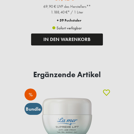
Fragen zum Artikel?
Ähnliche Artikel
%
Bundle
Supreme Lift Anti Age Cream Tag o.P., 50ml