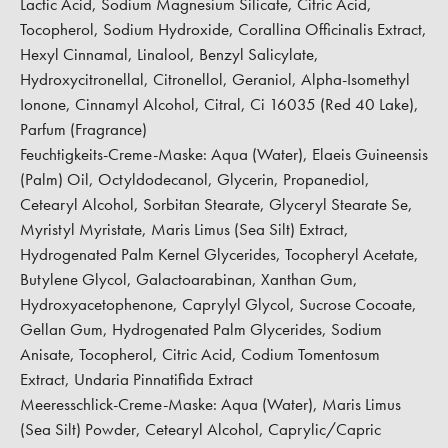
Lactic Acid, Sodium Magnesium Silicate, Citric Acid,
Tocopherol, Sodium Hydroxide, Corallina Officinalis Extract,
Hexyl Cinnamal, Linalool, Benzyl Salicylate,
Hydroxycitronellal, Citronellol, Geraniol, Alpha-Isomethyl
Ionone, Cinnamyl Alcohol, Citral, Ci 16035 (Red 40 Lake),
Parfum (Fragrance)
Feuchtigkeits-Creme-Maske:
Aqua (Water), Elaeis Guineensis
(Palm) Oil, Octyldodecanol, Glycerin, Propanediol,
Cetearyl Alcohol, Sorbitan Stearate, Glyceryl Stearate Se,
Myristyl Myristate, Maris Limus (Sea Silt) Extract,
Hydrogenated Palm Kernel Glycerides, Tocopheryl Acetate,
Butylene Glycol, Galactoarabinan, Xanthan Gum,
Hydroxyacetophenone, Caprylyl Glycol, Sucrose Cocoate,
Gellan Gum, Hydrogenated Palm Glycerides, Sodium
Anisate, Tocopherol, Citric Acid, Codium Tomentosum
Extract, Undaria Pinnatifida Extract
Meeresschlick-Creme-Maske:
Aqua (Water), Maris Limus
(Sea Silt) Powder, Cetearyl Alcohol, Caprylic/Capric