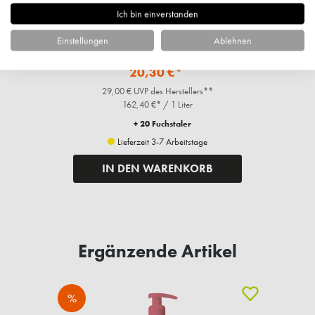
Ich bin einverstanden
t
My Payot Essence Micro-Exfoliante Eclat,
Einstellungen
Ablehnen
125ml
20,30 €*
29,00 € UVP des Herstellers**
162,40 €* / 1 Liter
+ 20 Fuchstaler
Lieferzeit 3-7 Arbeitstage
IN DEN WARENKORB
Ergänzende Artikel
%