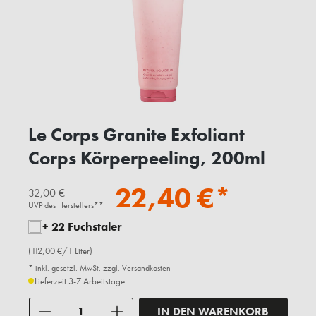
Le Corps Granite Exfoliant
Corps Körperpeeling, 200ml
22,40 €*
32,00 €
UVP des Herstellers**
+ 22 Fuchstaler
(112,00 €/1 Liter)
* inkl. gesetzl. MwSt. zzgl.
Versandkosten
Lieferzeit 3-7 Arbeitstage
Anzahl
IN DEN WARENKORB