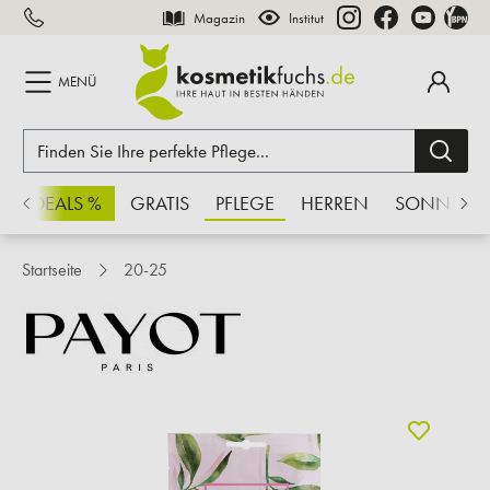
Magazin
Institut
inhalt springen
MENÜ
CHSDEALS %
GRATIS
PFLEGE
HERREN
SONNE
Startseite
20-25