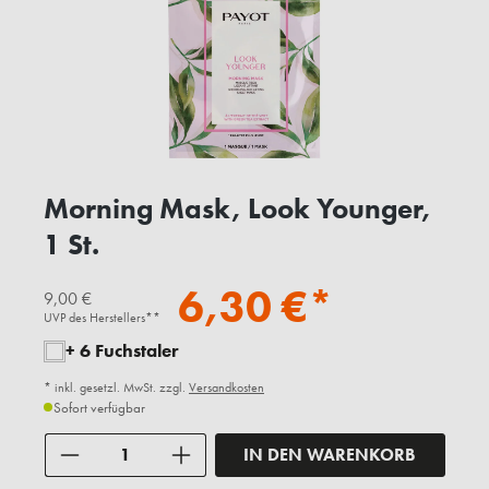
Morning Mask, Look Younger,
1 St.
6,30 €*
9,00 €
UVP des Herstellers**
+ 6 Fuchstaler
* inkl. gesetzl. MwSt. zzgl.
Versandkosten
Sofort verfügbar
Anzahl
IN DEN WARENKORB