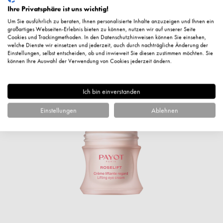
Ihre Privatsphäre ist uns wichtig!
Fragen zum Artikel?
Um Sie ausführlich zu beraten, Ihnen personalisierte Inhalte anzuzeigen und Ihnen ein
großartiges Webseiten-Erlebnis bieten zu können, nutzen wir auf unserer Seite
Cookies und Trackingmethoden. In den Datenschutzhinweisen können Sie einsehen,
welche Dienste wir einsetzen und jederzeit, auch durch nachträgliche Änderung der
Einstellungen, selbst entscheiden, ob und inwieweit Sie diesen zustimmen möchten. Sie
können Ihre Auswahl der Verwendung von Cookies jederzeit ändern.
Ergänzende Artikel
Ich bin einverstanden
Einstellungen
Ablehnen
%