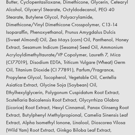
Butter, Cyclopentasiloxane, Dimethicone, Glycerin, Cetearyl
Alcohol, Glyceryl Stearate, Octyldodecanol, PEG 40
Stearate, Butylene Glycol, Polyacrylamide,
Dimethicone/Vinyl Dimethicone Crosspolymer, C13-14
Isoparaffin, Phenoxyethanol, Prunus Amygdalus Dulcis
(Sweet Almond) Oil, Zea Mays (corn) Oil, Panthenol, Honey
Extract, Sesamum Indicum (Sesame) Seed Oil, Ammonium
Acryloyldimethyltaurate/VP Copolymer, Laureth 7, Mica
(CI77019), Disodium EDTA, Triticum Vulgare (Wheat) Germ
Oil, Titanium Dioxide (CI 77891), Parfum/Fragrance,
Propylene Glycol, Tocopherol, Vegetable Oil, Centella
Asiatica Extract, Glycine Soja (Soybean) Oil,
Ethylhexylglycerin, Polygonum Cuspidatum Root Extract,
Scutellaria Baicalensis Root Extract, Glycyrrhiza Glabra
(Licorice) Root Extract, Hexyl Cinnamal, Panax Ginseng Root
Extract, Butylphenyl Methylpropional, Camelia Sinensis Leaf
Extract, Alpha Isomethyl Ionone, Linalool, Dioscorea Vilosa
(Wild Yam) Root Extract, Ginkgo Biloba Leaf Extract,