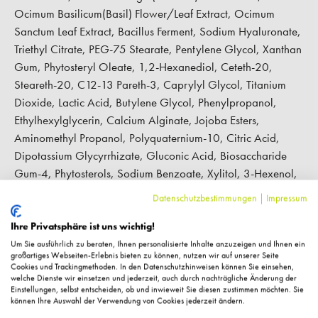
Ocimum Basilicum(Basil) Flower/Leaf Extract, Ocimum
Sanctum Leaf Extract, Bacillus Ferment, Sodium Hyaluronate,
Triethyl Citrate, PEG-75 Stearate, Pentylene Glycol, Xanthan
Gum, Phytosteryl Oleate, 1,2-Hexanediol, Ceteth-20,
Steareth-20, C12-13 Pareth-3, Caprylyl Glycol, Titanium
Dioxide, Lactic Acid, Butylene Glycol, Phenylpropanol,
Ethylhexylglycerin, Calcium Alginate, Jojoba Esters,
Aminomethyl Propanol, Polyquaternium-10, Citric Acid,
Dipotassium Glycyrrhizate, Gluconic Acid, Biosaccharide
Gum-4, Phytosterols, Sodium Benzoate, Xylitol, 3-Hexenol,
Sodium Acetate, Sodium Chloride, Isopropyl Alcohol,
Datenschutzbestimmungen
|
Impressum
Caprylhydroxamic Acid Antioxidant HydraMist:
Water/Aqua/Eau, Butylene Glycol, PEG-40 Hydrogenated
Ihre Privatsphäre ist uns wichtig!
Castor Oil, Arginine/Lysine Polypeptide, Aloe Barbadensis
Um Sie ausführlich zu beraten, Ihnen personalisierte Inhalte anzuzeigen und Ihnen ein
großartiges Webseiten-Erlebnis bieten zu können, nutzen wir auf unserer Seite
Leaf Juice, Sodium Lactate, Sodium PCA, Sorbitol, Proline,
Cookies und Trackingmethoden. In den Datenschutzhinweisen können Sie einsehen,
welche Dienste wir einsetzen und jederzeit, auch durch nachträgliche Änderung der
Dipotassium Glycyrrhizate, Methyl Gluceth-20, Camellia
Einstellungen, selbst entscheiden, ob und inwieweit Sie diesen zustimmen möchten. Sie
Sinensis Leaf Extract, Sodium Carboxymethyl Beta-Glucan,
können Ihre Auswahl der Verwendung von Cookies jederzeit ändern.
Lecithin, Magnesium Ascorbyl Phosphate, Tocopherol,