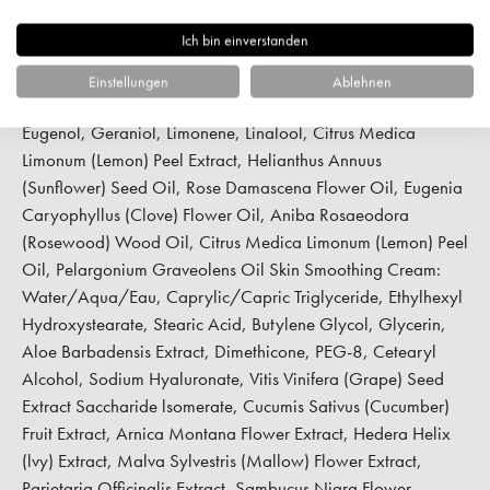
Palmitoyl Tripeptide-5, Bambusa Vulgaris Leaf/Stem Extract,
Ich bin einverstanden
Pisum Sativum (Pea) Extract, Glucosamine HCl, Glycerin,
Disodium EDTA, Capric/Caprylic Triglyceride,
Einstellungen
Ablehnen
Leuconostoc/Radish Root Ferment Filtrate, Citronellol,
Eugenol, Geraniol, Limonene, Linalool, Citrus Medica
Limonum (Lemon) Peel Extract, Helianthus Annuus
(Sunflower) Seed Oil, Rose Damascena Flower Oil, Eugenia
Caryophyllus (Clove) Flower Oil, Aniba Rosaeodora
(Rosewood) Wood Oil, Citrus Medica Limonum (Lemon) Peel
Oil, Pelargonium Graveolens Oil Skin Smoothing Cream:
Water/Aqua/Eau, Caprylic/Capric Triglyceride, Ethylhexyl
Hydroxystearate, Stearic Acid, Butylene Glycol, Glycerin,
Aloe Barbadensis Extract, Dimethicone, PEG-8, Cetearyl
Alcohol, Sodium Hyaluronate, Vitis Vinifera (Grape) Seed
Extract Saccharide lsomerate, Cucumis Sativus (Cucumber)
Fruit Extract, Arnica Montana Flower Extract, Hedera Helix
(lvy) Extract, Malva Sylvestris (Mallow) Flower Extract,
Parietaria Officinalis Extract, Sambucus Nigra Flower