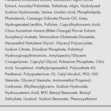
Extract, Ascorbyl Palmitate, Trehalose, Algin, Hydrolyzed
Sodium Hyaluronate, Serine, Linoleic Acid, Phospholipids,
Phytosterols, Cananga Odorata Flower Oil, Urea,
Hydrogenated Lecithin, Pullulan, Caprylhydroxamic Acid,
Citrus Aurantium Amara (Bitter Orange) Flower Extract,
Tocopheryl Acetate, Tetrasodium Glutamate Diacetate,
Hexanediol Pentylene Glycol, Glyceryl Polyacrylate,
Sodium Citrate, Disodium Phosphate, Palmitoyl
Hydroxypropyltrimonium, Amylopectin/Glycerin
Crosspolymer, Caprylyl Glycol, Potassium Phosphate, Citric
Acid, Tocopherol, Methylpropanediol, Polysorbate 60,
Panthenol, Polyquaternium-10, Cetyl Alcohol, PEG-100
Stearate, Glyceryl Stearate, Aminomethyl Propanol,
Carbomer, Ethylhexylglycerin, Sodium Hydroxide,
Hydroxystearic Acid, BHT, Benzyl Benzoate, Benzyl
Salicylate, Linalool, Sodium Benzoate, Phenoxyethanol