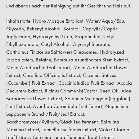
und abends nach der Reinigung auf Ihr Gesicht und Hals auf.
Inhaltsstoffe: Hydro Masque Exfoliant: Water/Aqua/Eau,
Glycerin, Behenyl Alcohol, Sorbitol, Caprylic/Capric
Triglyceride, Hydroxyethyl Urea, Propanediol, Cetyl
Ethylhexanoate, Cetyl Alcohol, Glyceryl Stearate,
Carthamus Tinctorius(Safflower) Oleosomes, Hydrolyzed
Jojoba Esters, Betaine, Bambusa Arundinacea Stem Extract,
Melia Azadirachta Leaf Extract, Melia Azadirachta Flower
Extract, Corallina Officinalis Extract, Cucumis Sativus
(Cucumber) Fruit Extract, CocciniaIndica Fruit Extract, Acacia
Decurrens Extract, Ricinus Communis(Castor) Seed Oil, Aloe
Barbadensis Flower Extract, Solanum Melongena(Eggplant)
Fruit Extract, Averrhoa Carambola Fruit Extract, Nephelium
Lappaceum Branch/Fruit/Leaf Extract,
Saccharomyces/Xylinum/Black Tea Ferment, Spirulina
Maxima Extract, Tremella Fuciformis Extract, Viola Odorata
Leaf Extract, Curcuma Longa (Turmeric) Root Extract,