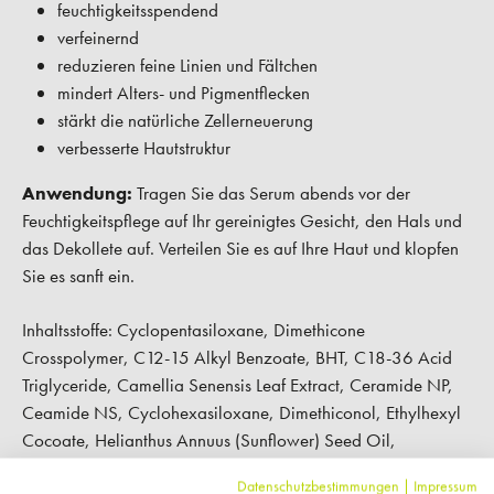
feuchtigkeitsspendend
verfeinernd
reduzieren feine Linien und Fältchen
mindert Alters- und Pigmentflecken
stärkt die natürliche Zellerneuerung
verbesserte Hautstruktur
Anwendung:
Tragen Sie das Serum abends vor der
Feuchtigkeitspflege auf Ihr gereinigtes Gesicht, den Hals und
das Dekollete auf. Verteilen Sie es auf Ihre Haut und klopfen
Sie es sanft ein.
Inhaltsstoffe: Cyclopentasiloxane, Dimethicone
Crosspolymer, C12-15 Alkyl Benzoate, BHT, C18-36 Acid
Triglyceride, Camellia Senensis Leaf Extract, Ceramide NP,
Ceamide NS, Cyclohexasiloxane, Dimethiconol, Ethylhexyl
Cocoate, Helianthus Annuus (Sunflower) Seed Oil,
Laurylmethacrylate/Glycol Dimethacrylate Crosspolymer,
Datenschutzbestimmungen
|
Impressum