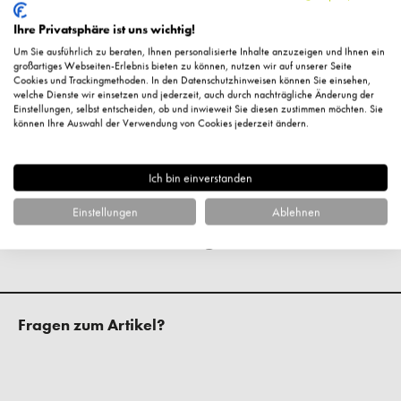
Lecithin, Olea Europaea (Olive) Fruit Oil, Palmitoyl
Tetrapeptide-7, Palmitoyl Tripeptide-1, Persea Gratissima
Ihre Privatsphäre ist uns wichtig!
(Avocado) Oil, Phytosphingosine, Phytosterols, Polysorbate
Um Sie ausführlich zu beraten, Ihnen personalisierte Inhalte anzuzeigen und Ihnen ein
20, Propylene Glycol Dicaprylate/Dicaprate, Retinol,
großartiges Webseiten-Erlebnis bieten zu können, nutzen wir auf unserer Seite
Cookies und Trackingmethoden. In den Datenschutzhinweisen können Sie einsehen,
Sorbitan Laurate, Tetrahydrodiferuloylmethane,
welche Dienste wir einsetzen und jederzeit, auch durch nachträgliche Änderung der
Einstellungen, selbst entscheiden, ob und inwieweit Sie diesen zustimmen möchten. Sie
Phenoxyethanol
können Ihre Auswahl der Verwendung von Cookies jederzeit ändern.
Hersteller-Kontaktinformationen
Ich bin einverstanden
Einstellungen
Ablehnen
Kundenbewertungen
Fragen zum Artikel?