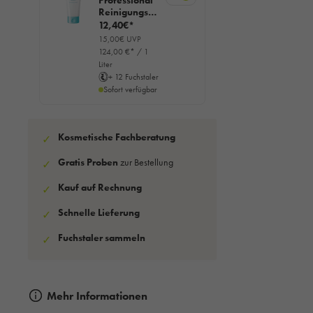
Professional
Reinigungsge
lee sensitiv,
12,40€*
100ml
15,00€ UVP
124,00 €* / 1
Liter
+ 12 Fuchstaler
Sofort verfügbar
Kosmetische Fachberatung
✓
Gratis Proben
zur Bestellung
✓
Kauf auf Rechnung
✓
Schnelle Lieferung
✓
Fuchstaler sammeln
✓
Mehr Informationen