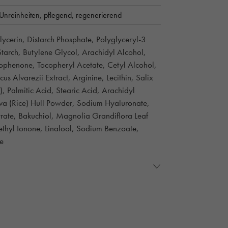
 Unreinheiten,
pflegend,
regenerierend
ycerin, Distarch Phosphate, Polyglyceryl-3
tarch, Butylene Glycol, Arachidyl Alcohol,
etophenone, Tocopheryl Acetate, Cetyl Alcohol,
 Alvarezii Extract, Arginine, Lecithin, Salix
, Palmitic Acid, Stearic Acid, Arachidyl
tiva (Rice) Hull Powder, Sodium Hyaluronate,
rate, Bakuchiol, Magnolia Grandiflora Leaf
methyl Ionone, Linalool, Sodium Benzoate,
ne