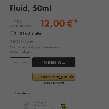
Fluid, 50ml
12,00 €*
14,50 €
UVP des Herstellers**
+ 12 Fuchstaler
(240,00 €/1 Liter)
* inkl. gesetzl. MwSt. zzgl.
Versandkosten
Sofort verfügbar
Anzahl
IN DEN WARENKORB
Passt dazu
Hildegard
Braukmann
+