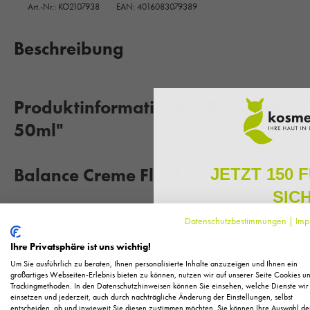
Art.-Nr.:
KO2107938
EAN: 4016083079389
Beschreibung
Produktinformationen "Professional
50ml"
Balance Creme Fluid
JETZT 150 
SIC
Regulierende 24h Creme für die Mischhaut.
Datenschutzbestimmungen
|
Imp
beruhigende und talgnormalisierende Creme für die Mischh
Melden Sie sich zu unserem N
regelmäßig exklusive Inform
bringt die Sebumproduktion der Haut wieder in ihr natürlic
Ihre Privatsphäre ist uns wichtig!
Pflege, neue Produkte u
beugt der neuen Entstehung von Pickeln, Pusteln und Mitess
Um Sie ausführlich zu beraten, Ihnen personalisierte Inhalte anzuzeigen und Ihnen ein
Als kleines Dankeschön für 
großartiges Webseiten-Erlebnis bieten zu können, nutzen wir auf unserer Seite Cookies u
Hyaluronsäure spendet langanhaltende Feuchtigkeit
Trackingmethoden. In den Datenschutzhinweisen können Sie einsehen, welche Dienste wir
Ihnen
150 Fuchstaler*
, die
das Ergebnis: ein glatter und zarter Teint
einsetzen und jederzeit, auch durch nachträgliche Änderung der Einstellungen, selbst
Einkauf einl
entscheiden, ob und inwieweit Sie diesen zustimmen möchten. Sie können Ihre Auswahl de