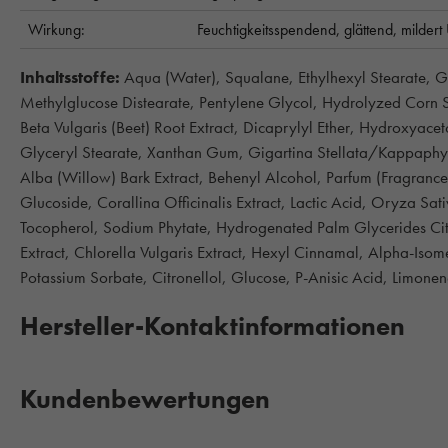
Wirkung:
Feuchtigkeitsspendend,
glättend,
mildert
Inhaltsstoffe:
Aqua (Water), Squalane, Ethylhexyl Stearate, Gl
Methylglucose Distearate, Pentylene Glycol, Hydrolyzed Corn S
Beta Vulgaris (Beet) Root Extract, Dicaprylyl Ether, Hydroxyac
Glyceryl Stearate, Xanthan Gum, Gigartina Stellata/Kappaphycus
Alba (Willow) Bark Extract, Behenyl Alcohol, Parfum (Fragrance)
Glucoside, Corallina Officinalis Extract, Lactic Acid, Oryza Sa
Tocopherol, Sodium Phytate, Hydrogenated Palm Glycerides Cit
Extract, Chlorella Vulgaris Extract, Hexyl Cinnamal, Alpha-Iso
Potassium Sorbate, Citronellol, Glucose, P-Anisic Acid, Limone
Hersteller-Kontaktinformationen
Kundenbewertungen