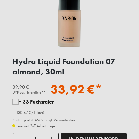
Hydra Liquid Foundation 07
almond, 30ml
33,92 €*
39,90 €
UVP des Herstellers**
+ 33 Fuchstaler
(1.130,67 €/1 Liter)
* inkl. gesetzl. MwSt. zzgl.
Versandkosten
Lieferzeit 3-7 Arbeitstage
Anzahl