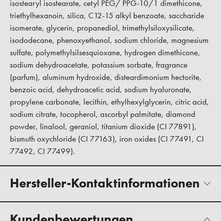
isostearyl isostearate, cetyl PEG/ PPG-10/1 dimethicone,
triethylhexanoin, silica, C12-15 alkyl benzoate, saccharide
isomerate, glycerin, propanediol, trimethylsiloxysilicate,
isododecane, phenoxyethanol, sodium chloride, magnesium
sulfate, polymethylsilsesquioxane, hydrogen dimethicone,
sodium dehydroacetate, potassium sorbate, fragrance
(parfum), aluminum hydroxide, disteardimonium hectorite,
benzoic acid, dehydroacetic acid, sodium hyaluronate,
propylene carbonate, lecithin, ethylhexylglycerin, citric acid,
sodium citrate, tocopherol, ascorbyl palmitate, diamond
powder, linalool, geraniol, titanium dioxide (CI 77891),
bismuth oxychloride (CI 77163), iron oxides (CI 77491, CI
77492, CI 77499).
Hersteller-Kontaktinformationen
Kundenbewertungen