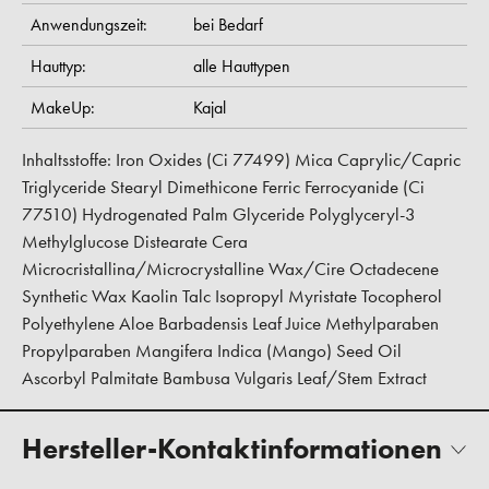
Anwendungszeit:
bei Bedarf
Hauttyp:
alle Hauttypen
MakeUp:
Kajal
Inhaltsstoffe: Iron Oxides (Ci 77499) Mica Caprylic/Capric
Triglyceride Stearyl Dimethicone Ferric Ferrocyanide (Ci
77510) Hydrogenated Palm Glyceride Polyglyceryl-3
Methylglucose Distearate Cera
Microcristallina/Microcrystalline Wax/Cire Octadecene
Synthetic Wax Kaolin Talc Isopropyl Myristate Tocopherol
Polyethylene Aloe Barbadensis Leaf Juice Methylparaben
Propylparaben Mangifera Indica (Mango) Seed Oil
Ascorbyl Palmitate Bambusa Vulgaris Leaf/Stem Extract
Hersteller-Kontaktinformationen