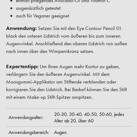
enthält pflegendes Avocado-Öl und Vitamin C
augenärztlich getestet
auch für Veganer geeignet
Anwendung:
Setzen Sie mit den Eye Contour Pencil 01
black den unteren Lidstrich vom äußeren bis zum inneren
Augenwinkel. Anschließend den oberen Lidstrich von außen
nach innen über den Wimpernkranz setzen.
Expertentipp:
Um Ihren Augen mehr Kontur zu geben,
verlängern Sie den äußeren Augenwinkel. Mit dem
Moosgummi-Applikator am Stiftende verblenden oder
korrigieren Sie den Lidstrich. Bei Bedarf können Sie den Stift
mit einem Make-up Stift-Spitzer anspitzen.
20-30,
30-40,
40-50,
50-60,
jedes
Anwendungsalter:
Alter ab 20,
über 60
Anwendungsbereich:
Augen