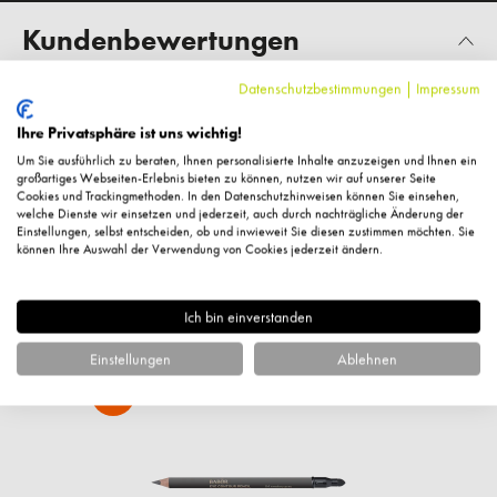
Kundenbewertungen
Datenschutzbestimmungen
|
Impressum
Ihre Privatsphäre ist uns wichtig!
Um Sie ausführlich zu beraten, Ihnen personalisierte Inhalte anzuzeigen und Ihnen ein
Fragen zum Artikel?
großartiges Webseiten-Erlebnis bieten zu können, nutzen wir auf unserer Seite
Cookies und Trackingmethoden. In den Datenschutzhinweisen können Sie einsehen,
welche Dienste wir einsetzen und jederzeit, auch durch nachträgliche Änderung der
Einstellungen, selbst entscheiden, ob und inwieweit Sie diesen zustimmen möchten. Sie
können Ihre Auswahl der Verwendung von Cookies jederzeit ändern.
Ähnliche Artikel
Ich bin einverstanden
Einstellungen
Ablehnen
%