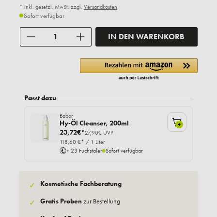
* inkl. gesetzl. MwSt. zzgl.
Versandkosten
Sofort verfügbar
Anzahl
IN DEN WARENKORB
Passt dazu
Babor
Hy-Öl Cleanser, 200ml
+
23,72€*
27,90€ UVP
118,60 €* / 1 Liter
+ 23 Fuchstaler
Sofort verfügbar
Kosmetische Fachberatung
✓
Gratis Proben
zur Bestellung
✓