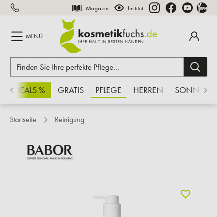
Magazin
Institut
inhalt springen
MENÜ
CHSDEALS %
GRATIS
PFLEGE
HERREN
SONNE
Startseite
Reinigung