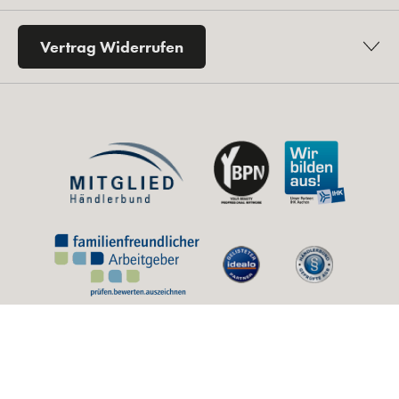
Vertrag Widerrufen
* Alle Preise inkl. gesetzl. Mehrwertsteuer zzgl.
Versandkosten
und ggf.
Nachnahmegebühren, wenn nicht anders angegeben.
** Unverbindliche Preisempfehlung des Herstellers (UVP).