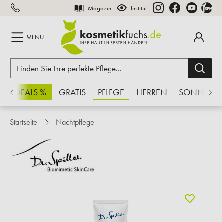
Magazin
Institut
inhalt springen
MENÜ
CHSDEALS %
GRATIS
PFLEGE
HERREN
SONNE
Startseite
Nachtpflege