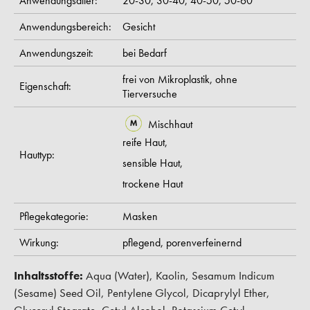
Anwendungsalter:
20-30,
30-40,
40-50,
50-60
Anwendungsbereich:
Gesicht
Anwendungszeit:
bei Bedarf
frei von Mikroplastik,
ohne
Eigenschaft:
Tierversuche
Mischhaut
reife Haut,
Hauttyp:
sensible Haut,
trockene Haut
Pflegekategorie:
Masken
Wirkung:
pflegend,
porenverfeinernd
Inhaltsstoffe:
Aqua (Water), Kaolin, Sesamum Indicum
(Sesame) Seed Oil, Pentylene Glycol, Dicaprylyl Ether,