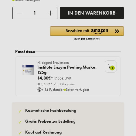
Anzahl
IN DEN WARENKORB
Passt dazu
Hildegard Braukmann
Institute Enzym Peeling Maske,
+
125g
14,80€*
17,50€ UVP
118,40 €* / 1 Kilogramm
+ 14 Fuchstaler
Sofort verfügbar
Kosmetische Fachberatung
✓
Gratis Proben
zur Bestellung
✓
Kauf auf Rechnung
✓