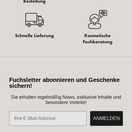
Hildegard Braukmann
Institute Gesichts Reinigungs Creme
schäumend, 100ml
13,60€*
16,00€ UVP des Herstellers**
136,00 €* / 1 Liter
+ 13 Fuchstaler
Sofort verfügbar
IN DEN WARENKORB