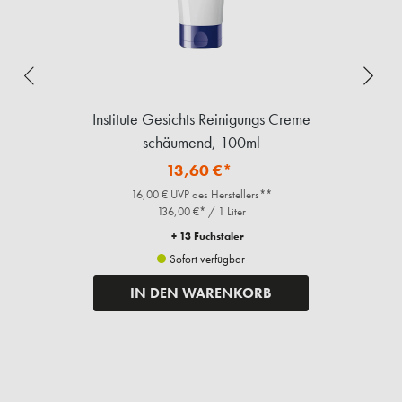
Institute Enzym Peeling Maske, 125g
I
14,80 €*
17,50 € UVP des Herstellers**
118,40 €* / 1 Kilogramm
+ 14 Fuchstaler
Sofort verfügbar
IN DEN WARENKORB
Ergänzende Artikel