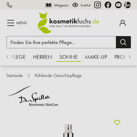
Magazin
Institut
inhalt springen
MENÜ
S
PFLEGE
HERREN
SONNE
MAKE-UP
PROBEN
Startseite
Kühlende Gesichtspflege