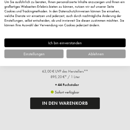
Um Sie ausführlich zu beraten, Ihnen personalisierte Inhalte anzuzeigen und Ihnen ein
großartiges Webseiten-Erlebnis bieten zu können, nutzen wir auf unserer Seite
Cookies und Trackingmethoden. In den Datenschutzhinweisen können Sie einsehen,
welche Dienste wir einsetzen und jederzeit, auch durch nachträgliche Änderung der
Einstellungen, selbst entscheiden, ob und inwieweit Sie diesen zustimmen möchten. Sie
können Ihre Auswahl der Verwendung von Cookies jederzeit ändern.
Ich bin einverstanden
Caviar und Gold, 24h Pflege, 50ml
Einstellungen
Ablehnen
44,76 €*
63,00 € UVP des Herstellers**
895,20 €* / 1 Liter
+ 44 Fuchstaler
Sofort verfügbar
IN DEN WARENKORB