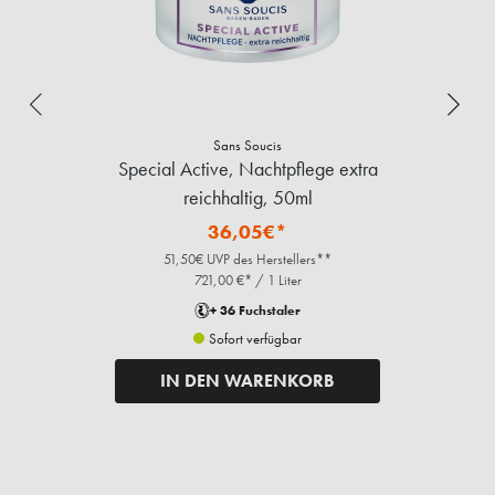
Sans Soucis
Special Active, Nachtpflege extra
reichhaltig, 50ml
36,05€*
51,50€ UVP des Herstellers**
721,00 €* / 1 Liter
+ 36 Fuchstaler
Sofort verfügbar
IN DEN WARENKORB