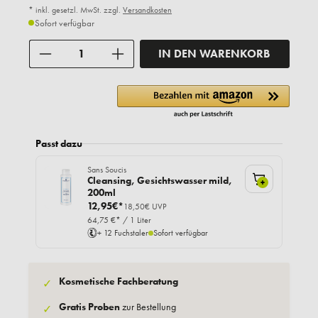
* inkl. gesetzl. MwSt. zzgl.
Versandkosten
Sofort verfügbar
Anzahl
IN DEN WARENKORB
Passt dazu
Sans Soucis
Cleansing, Gesichtswasser mild,
+
200ml
12,95€*
18,50€ UVP
64,75 €* / 1 Liter
+ 12 Fuchstaler
Sofort verfügbar
Kosmetische Fachberatung
✓
Gratis Proben
zur Bestellung
✓