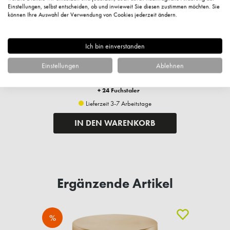
Einstellungen, selbst entscheiden, ob und inwieweit Sie diesen zustimmen möchten. Sie
können Ihre Auswahl der Verwendung von Cookies jederzeit ändern.
Illuminating Pearl, Augenpflege, 15ml
Ich bin einverstanden
24,50 €*
Einstellungen
Ablehnen
35,00 € UVP des Herstellers**
1.633,33 €* / 1 Liter
+ 24 Fuchstaler
Lieferzeit 3-7 Arbeitstage
IN DEN WARENKORB
Ergänzende Artikel
%