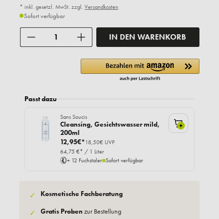
* inkl. gesetzl. MwSt. zzgl.
Versandkosten
Sofort verfügbar
Anzahl
IN DEN WARENKORB
Passt dazu
Sans Soucis
Cleansing, Gesichtswasser mild,
+
200ml
12,95€*
18,50€ UVP
64,75 €* / 1 Liter
+ 12 Fuchstaler
Sofort verfügbar
Kosmetische Fachberatung
✓
Gratis Proben
zur Bestellung
✓