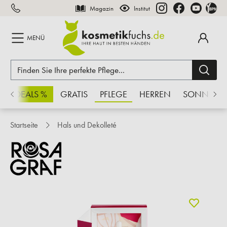
Magazin
Institut
inhalt springen
MENÜ
CHSDEALS %
GRATIS
PFLEGE
HERREN
SONNE
Startseite
Hals und Dekolleté