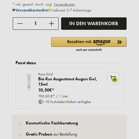
* inkl. gesetzl. MwSt. zzgl.
Versandkosten
Versandkostenfrei
Lieferzeit 3-7 Arbeitstage
Anzahl
IN DEN WARENKORB
Passt dazu
Rosa Graf
Bio Kur Augentrost Augen Gel,
+
15ml
10,50€*
700,00 €* / 1 Liter
+ 10 Fuchstaler
Sofort verfügbar
Kosmetische Fachberatung
✓
Gratis Proben
zur Bestellung
✓