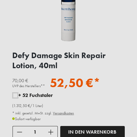
Defy Damage Skin Repair
Lotion, 40ml
52,50 €*
70,00 €
UVP des Herstellers**
+ 52 Fuchstaler
(1.312,50 €/1 Liter)
* inkl. gesetzl. MwSt. zzgl.
Versandkosten
Sofort verfügbar
Anzahl
IN DEN WARENKORB