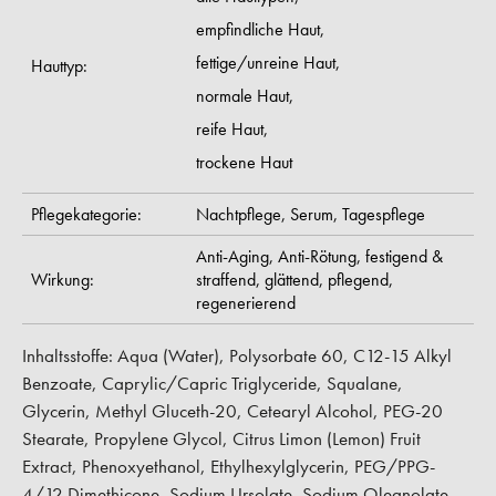
empfindliche Haut,
fettige/unreine Haut,
Hauttyp:
normale Haut,
reife Haut,
trockene Haut
Pflegekategorie:
Nachtpflege,
Serum,
Tagespflege
Anti-Aging,
Anti-Rötung,
festigend &
Wirkung:
straffend,
glättend,
pflegend,
regenerierend
Inhaltsstoffe: Aqua (Water), Polysorbate 60, C12-15 Alkyl
Benzoate, Caprylic/Capric Triglyceride, Squalane,
Glycerin, Methyl Gluceth-20, Cetearyl Alcohol, PEG-20
Stearate, Propylene Glycol, Citrus Limon (Lemon) Fruit
Extract, Phenoxyethanol, Ethylhexylglycerin, PEG/PPG-
4/12 Dimethicone, Sodium Ursolate, Sodium Oleanolate,