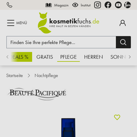
Magazin
Institut
inhalt springen
MENÜ
CHSDEALS %
GRATIS
PFLEGE
HERREN
SONNE
Startseite
Nachtpflege