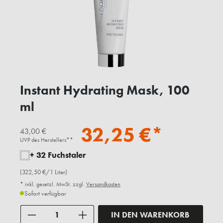
Instant Hydrating Mask, 100
ml
32,25 €*
43,00 €
UVP des Herstellers**
+ 32 Fuchstaler
(322,50 €/1 Liter)
* inkl. gesetzl. MwSt. zzgl.
Versandkosten
Sofort verfügbar
Anzahl
IN DEN WARENKORB