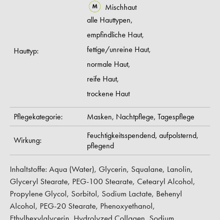
Mischhaut
alle Hauttypen,
empfindliche Haut,
fettige/unreine Haut,
Hauttyp:
normale Haut,
reife Haut,
trockene Haut
Pflegekategorie:
Masken,
Nachtpflege,
Tagespflege
Feuchtigkeitsspendend,
aufpolsternd,
Wirkung:
pflegend
Inhaltstoffe: Aqua (Water), Glycerin, Squalane, Lanolin,
Glyceryl Stearate, PEG-100 Stearate, Cetearyl Alcohol,
Propylene Glycol, Sorbitol, Sodium Lactate, Behenyl
Alcohol, PEG-20 Stearate, Phenoxyethanol,
Ethylhexylglycerin, Hydrolyzed Collagen, Sodium