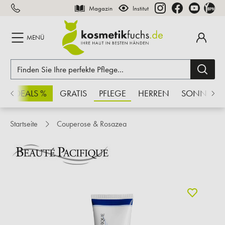
Magazin
Institut
inhalt springen
MENÜ
CHSDEALS %
GRATIS
PFLEGE
HERREN
SONNE
Startseite
Couperose & Rosazea