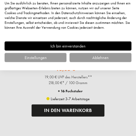
Um Sie ausführlich zu beraten, Ihnen personalisierte Inhalte anzuzeigen und Ihnen ein
großartiges Webseiten-Erlebnis bieten zu können, nutzen wir auf unserer Seite
Cookies und Trackingmethoden. In den Datenschutzhinweisen können Sie einsehen,
welche Dienste wir einsetzen und jederzeit, auch durch nachträgliche Änderung der
Einstellungen, selbst entscheiden, ob und inwieweit Sie diesen zustimmen möchten. Sie
können Ihre Auswahl der Verwendung von Cookies jederzeit ändern.
Ich bin einverstanden
DUO POWDER ROUGE berry, 7,5g
Einstellungen
Ablehnen
16,35 €*
19,00 € UVP des Herstellers**
218,00 €* / 100 Gramm
+ 16 Fuchstaler
Lieferzeit 3-7 Arbeitstage
IN DEN WARENKORB