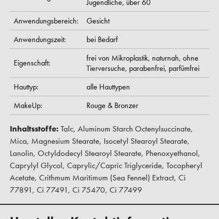
Jugendliche,
über 60
Anwendungsbereich:
Gesicht
Anwendungszeit:
bei Bedarf
frei von Mikroplastik,
naturnah,
ohne
Eigenschaft:
Tierversuche,
parabenfrei,
parfümfrei
Hauttyp:
alle Hauttypen
MakeUp:
Rouge & Bronzer
Inhaltsstoffe:
Talc, Aluminum Starch Octenylsuccinate,
Mica, Magnesium Stearate, Isocetyl Stearoyl Stearate,
Lanolin, Octyldodecyl Stearoyl Stearate, Phenoxyethanol,
Caprylyl Glycol, Caprylic/Capric Triglyceride, Tocopheryl
Acetate, Crithmum Maritimum (Sea Fennel) Extract, Ci
77891, Ci 77491, Ci 75470, Ci 77499