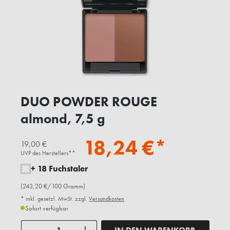
DUO POWDER ROUGE
almond, 7,5 g
18,24 €*
19,00 €
UVP des Herstellers**
+ 18 Fuchstaler
(243,20 €/100 Gramm)
* inkl. gesetzl. MwSt. zzgl.
Versandkosten
Sofort verfügbar
Anzahl