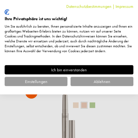
Datenschutzbestimmungen
|
Impressum
Ihre Privatsphäre ist uns wichtig!
Um Sie ausführlich zu beraten, Ihnen personalisierte Inhalte anzuzeigen und Ihnen ein
Fragen zum Artikel?
großartiges Webseiten-Erlebnis bieten zu können, nutzen wir auf unserer Seite
Cookies und Trackingmethoden. In den Datenschutzhinweisen können Sie einsehen,
welche Dienste wir einsetzen und jederzeit, auch durch nachträgliche Änderung der
Einstellungen, selbst entscheiden, ob und inwieweit Sie diesen zustimmen möchten. Sie
können Ihre Auswahl der Verwendung von Cookies jederzeit ändern.
Ähnliche Artikel
Ich bin einverstanden
Einstellungen
Ablehnen
%