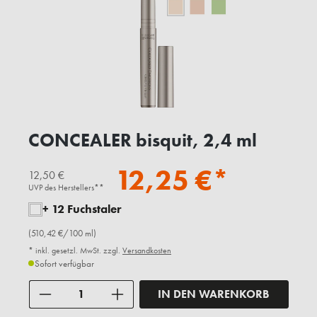
CONCEALER bisquit, 2,4 ml
12,25 €*
12,50 €
UVP des Herstellers**
+ 12 Fuchstaler
(510,42 €/100 ml)
* inkl. gesetzl. MwSt. zzgl.
Versandkosten
Sofort verfügbar
Anzahl
IN DEN WARENKORB