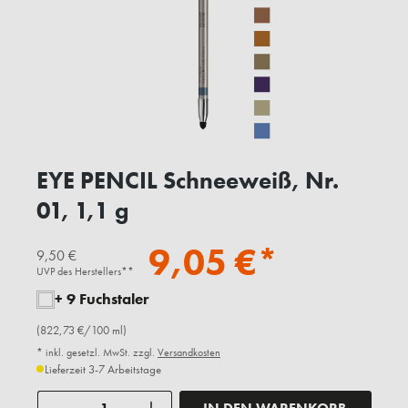
EYE PENCIL Schneeweiß, Nr.
01, 1,1 g
9,05 €*
9,50 €
UVP des Herstellers**
+ 9 Fuchstaler
(822,73 €/100 ml)
* inkl. gesetzl. MwSt. zzgl.
Versandkosten
Lieferzeit 3-7 Arbeitstage
Anzahl