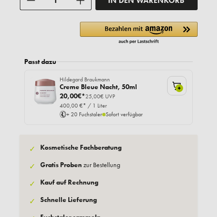
IN DEN WARENKORB
Passt dazu
Hildegard Braukmann
Creme Bleue Nacht, 50ml
+
20,00€*
25,00€ UVP
400,00 €* / 1 Liter
+ 20 Fuchstaler
Sofort verfügbar
Kosmetische Fachberatung
✓
Gratis Proben
zur Bestellung
✓
Kauf auf Rechnung
✓
Schnelle Lieferung
✓