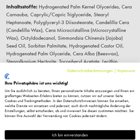
Inhaltsstoffe:
Hydrogenated Palm Kernel Glycerides, Cera
Carnauba, Caprylic/Capric Triglyceride, Stearyl
Heptanoate, Polyglyceryl-3 Diisostearate, Candelilla Cera
(Candelilla Wax), Cera Microcristallina (Microcrystalline
Wax), Octyldodecanol, Simmondsia Chinensis (Jojoba)
Seed Oil, Sorbitan Palmitate, Hydrogenated Castor Oil,
Hydrogenated Palm Glyceride, Cera Alba (Beeswax),
Stearalkonium Hectorite, Tocopheryl Acetate, Lecithin,
Propylene Carbonate, Disodium Edta, Tocopherol, Ascorbyl
Datenschutzbestimmungen
|
Impressum
Palmitate, [(+/-)], Mica, Calcium Aluminum Borosilicate,
Ihre Privatsphäre ist uns wichtig!
Silica, Tin Oxide, Ci 15850, Ci 15985, Ci 19140, Ci
Um Sie ausführlich zu beraten, Ihnen personalisierte Inhalte anzuzeigen und Ihnen ein
42090, Ci 45410, Ci 75470, Ci 77000, Ci 77007, Ci
großartiges Webseiten-Erlebnis bieten zu können, nutzen wir auf unserer Seite
77266, Ci 77288, Ci 77289, Ci 77491, Ci 77492, Ci
Cookies und Trackingmethoden. In den Datenschutzhinweisen können Sie einsehen,
welche Dienste wir einsetzen und jederzeit, auch durch nachträgliche Änderung der
77499, Ci 77510, Ci 77742, Ci 77891
Einstellungen, selbst entscheiden, ob und inwieweit Sie diesen zustimmen möchten. Sie
können Ihre Auswahl der Verwendung von Cookies jederzeit ändern.
Hersteller-Kontaktinformationen
Ich bin einverstanden