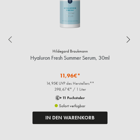
Hildegard Braukmann
Hyaluron Fresh Summer Serum, 30ml
I
11,96€*
14,95€ UVP des Herstellers**
398,67 €* / 1 Liter
+ 11 Fuchstaler
Sofort verfügbar
IN DEN WARENKORB