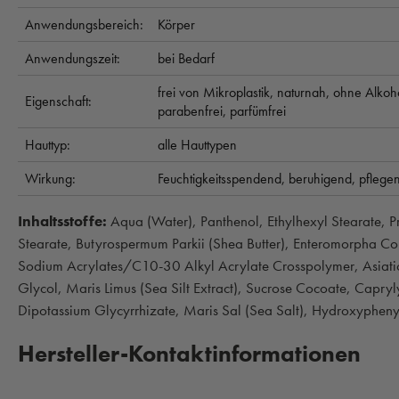
Anwendungsbereich:
Körper
Anwendungszeit:
bei Bedarf
frei von Mikroplastik,
naturnah,
ohne Alkoh
Eigenschaft:
parabenfrei,
parfümfrei
Hauttyp:
alle Hauttypen
Wirkung:
Feuchtigkeitsspendend,
beruhigend,
pflege
Inhaltsstoffe:
Aqua (Water), Panthenol, Ethylhexyl Stearate, P
Stearate, Butyrospermum Parkii (Shea Butter), Enteromorpha Co
Sodium Acrylates/C10-30 Alkyl Acrylate Crosspolymer, Asiati
Glycol, Maris Limus (Sea Silt Extract), Sucrose Cocoate, Capry
Dipotassium Glycyrrhizate, Maris Sal (Sea Salt), Hydroxyphen
Hersteller-Kontaktinformationen