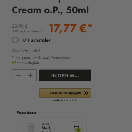
Cream o.P., 50ml
17,77 €*
20,90 €
UVP des Herstellers**
+ 17 Fuchstaler
(355,40 €/1 Liter)
* inkl. gesetzl. MwSt. zzgl.
Versandkosten
Sofort verfügbar
Anzahl
IN DEN WARENKORB
Passt dazu
La mer
Med,
+