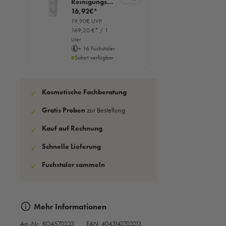
Reinigungsge
l, 100ml
16,92€*
19,90€ UVP
169,20 €* / 1
Liter
+ 16 Fuchstaler
Sofort verfügbar
Kosmetische Fachberatung
✓
Gratis Proben
zur Bestellung
✓
Kauf auf Rechnung
✓
Schnelle Lieferung
✓
Fuchstaler sammeln
✓
Mehr Informationen
Art.-Nr.:
KO4570233
EAN: 4043142703213