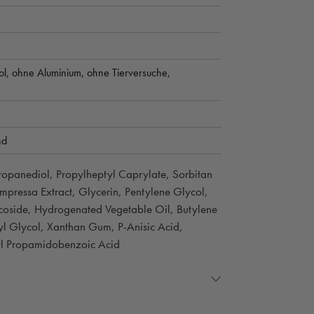
ol,
ohne Aluminium,
ohne Tierversuche,
nd
ropanediol, Propylheptyl Caprylate, Sorbitan
mpressa Extract, Glycerin, Pentylene Glycol,
coside, Hydrogenated Vegetable Oil, Butylene
lyl Glycol, Xanthan Gum, P-Anisic Acid,
yl Propamidobenzoic Acid